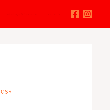
Catalogo & Serivios
Contacto
nds»