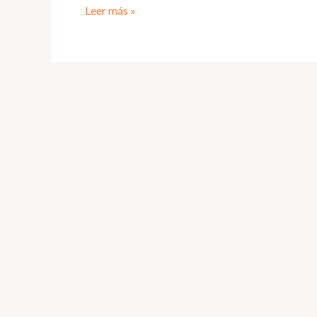
For
Leer más »
Free
Or
Perhaps
For
Real
Funds»