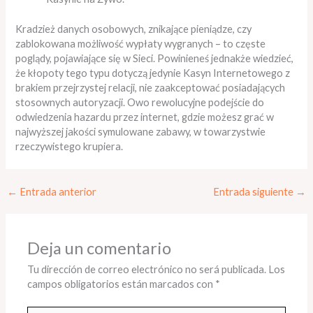
Kradzież danych osobowych, znikające pieniądze, czy
zablokowana możliwość wypłaty wygranych – to częste
poglądy, pojawiające się w Sieci. Powinieneś jednakże wiedzieć,
że kłopoty tego typu dotyczą jedynie Kasyn Internetowego z
brakiem przejrzystej relacji, nie zaakceptować posiadających
stosownych autoryzacji. Owo rewolucyjne podejście do
odwiedzenia hazardu przez internet, gdzie możesz grać w
najwyższej jakości symulowane zabawy, w towarzystwie
rzeczywistego krupiera.
←
Entrada anterior
Entrada siguiente
→
Deja un comentario
Tu dirección de correo electrónico no será publicada.
Los
campos obligatorios están marcados con
*