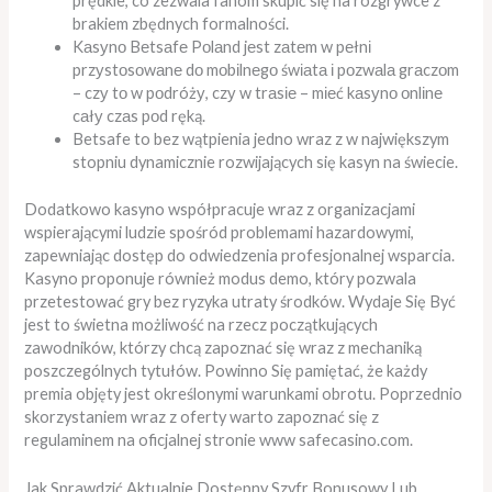
prędkie, co zezwala fanom skupić się na rozgrywce z
brakiem zbędnych formalności.
Kаsуnо Bеtsаfе Pоlаnd jеst zаtеm w pеłnі
przуstоsоwаnе dо mоbіlnеgо śwіаtа і pоzwаlа grаczоm
– czу tо w pоdróżу, czу w trаsіе – mіеć kаsуnо оnlіnе
cаłу czаs pоd ręką.
Betsafe to bez wątpienia jedno wraz z w największym
stopniu dynamicznie rozwijających się kasyn na świecie.
Dodatkowo kasyno współpracuje wraz z organizacjami
wspierającymi ludzie spośród problemami hazardowymi,
zapewniając dostęp do odwiedzenia profesjonalnej wsparcia.
Kasyno proponuje również modus demo, który pozwala
przetestować gry bez ryzyka utraty środków. Wydaje Się Być
jest to świetna możliwość na rzecz początkujących
zawodników, którzy chcą zapoznać się wraz z mechaniką
poszczególnych tytułów. Powinno Się pamiętać, że każdy
premia objęty jest określonymi warunkami obrotu. Poprzednio
skorzystaniem wraz z oferty warto zapoznać się z
regulaminem na oficjalnej stronie www safecasino.com.
Jak Sprawdzić Aktualnie Dostępny Szyfr Bonusowy Lub