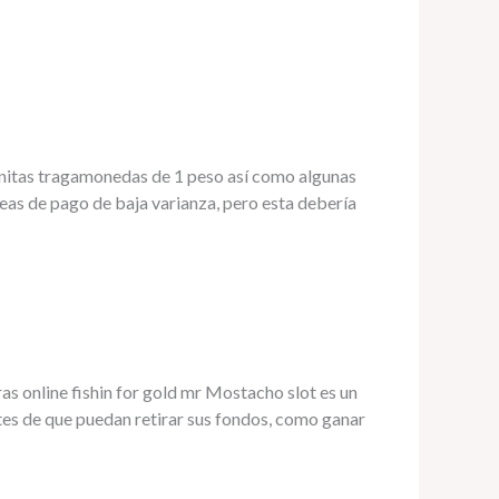
uinitas tragamonedas de 1 peso así como algunas
eas de pago de baja varianza, pero esta debería
s online fishin for gold mr Mostacho slot es un
tes de que puedan retirar sus fondos, como ganar