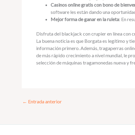
Casinos online gratis con bono de bienve
software les están dando una oportunida
Mejor forma de ganar en la ruleta
: En re
Disfruta del blackjack con crupier en línea con c
La buena noticia es que Borgata es legítimo y t
información primero. Además, tragaperras online 
de más rápido crecimiento a nivel mundial, le 
selección de máquinas tragamonedas nueva y fre
←
Entrada anterior