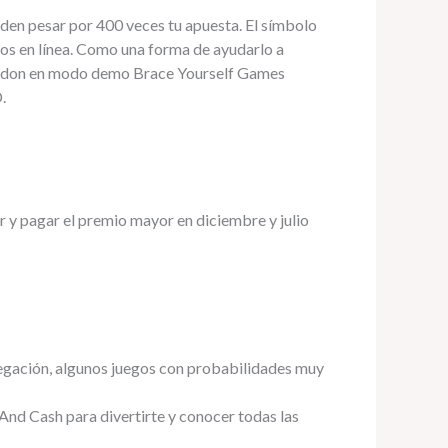
eden pesar por 400 veces tu apuesta. El símbolo
nos en línea. Como una forma de ayudarlo a
poseidon en modo demo Brace Yourself Games
.
r y pagar el premio mayor en diciembre y julio
avegación, algunos juegos con probabilidades muy
And Cash para divertirte y conocer todas las