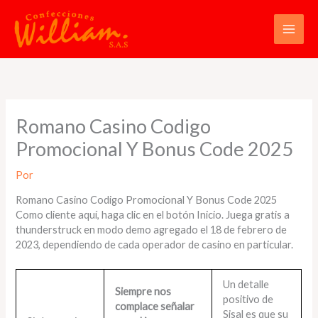
Ir
al
contenido
Romano Casino Codigo
Promocional Y Bonus Code 2025
Por
Romano Casino Codigo Promocional Y Bonus Code 2025
Como cliente aquí, haga clic en el botón Inicio. Juega gratis a
thunderstruck en modo demo agregado el 18 de febrero de
2023, dependiendo de cada operador de casino en particular.
Un detalle
Siempre nos
positivo de
complace señalar
Sisal es que su