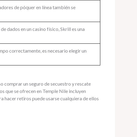
adores de póquer en línea también se
e dados en un casino físico, Skrill es una
empo correctamente, es necesario elegir un
so comprar un seguro de secuestro y rescate
gos que se ofrecen en Temple Nile incluyen
a hacer retiros puede usarse cualquiera de ellos