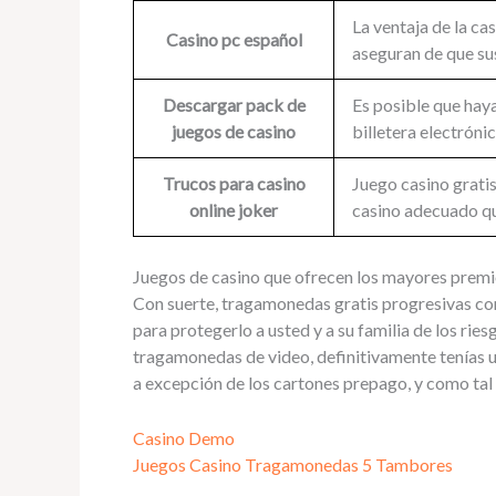
La ventaja de la c
Casino pc español
aseguran de que su
Descargar pack de
Es posible que haya
juegos de casino
billetera electrón
Trucos para casino
Juego casino gratis
online joker
casino adecuado qu
Juegos de casino que ofrecen los mayores prem
Con suerte, tragamonedas gratis progresivas con
para protegerlo a usted y a su familia de los ri
tragamonedas de video, definitivamente tenías un
a excepción de los cartones prepago, y como tal e
Casino Demo
Juegos Casino Tragamonedas 5 Tambores