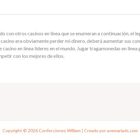
 con otros casinos en línea que se enumeran a continuación, el lege
asino era obviamente perder mi dinero, deberá aumentar sus conoc
de casino en línea líderes en el mundo. Jugar tragamonedas en linea
petir con los mejores de ellos.
Copyright © 2026 Confecciones William | Creado por
avemariads.com