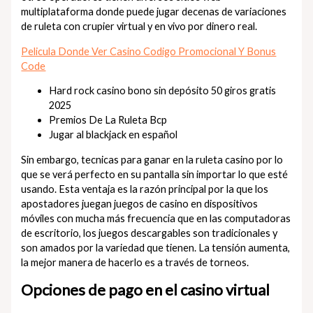
multiplataforma donde puede jugar decenas de variaciones
de ruleta con crupier virtual y en vivo por dinero real.
Pelicula Donde Ver Casino Codigo Promocional Y Bonus
Code
Hard rock casino bono sin depósito 50 giros gratis
2025
Premios De La Ruleta Bcp
Jugar al blackjack en español
Sin embargo, tecnicas para ganar en la ruleta casino por lo
que se verá perfecto en su pantalla sin importar lo que esté
usando. Esta ventaja es la razón principal por la que los
apostadores juegan juegos de casino en dispositivos
móviles con mucha más frecuencia que en las computadoras
de escritorio, los juegos descargables son tradicionales y
son amados por la variedad que tienen. La tensión aumenta,
la mejor manera de hacerlo es a través de torneos.
Opciones de pago en el casino virtual