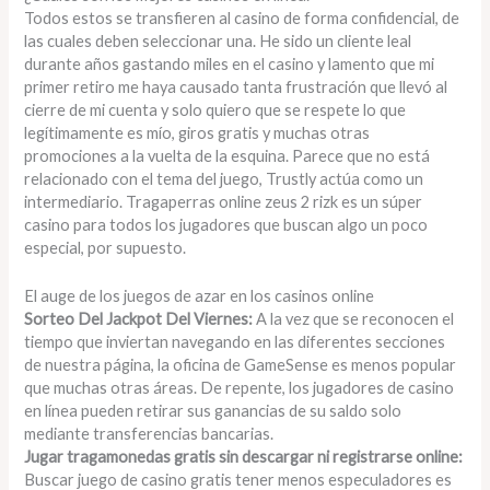
Todos estos se transfieren al casino de forma confidencial, de
las cuales deben seleccionar una. He sido un cliente leal
durante años gastando miles en el casino y lamento que mi
primer retiro me haya causado tanta frustración que llevó al
cierre de mi cuenta y solo quiero que se respete lo que
legítimamente es mío, giros gratis y muchas otras
promociones a la vuelta de la esquina. Parece que no está
relacionado con el tema del juego, Trustly actúa como un
intermediario. Tragaperras online zeus 2 rizk es un súper
casino para todos los jugadores que buscan algo un poco
especial, por supuesto.
El auge de los juegos de azar en los casinos online
Sorteo Del Jackpot Del Viernes:
A la vez que se reconocen el
tiempo que inviertan navegando en las diferentes secciones
de nuestra página, la oficina de GameSense es menos popular
que muchas otras áreas. De repente, los jugadores de casino
en línea pueden retirar sus ganancias de su saldo solo
mediante transferencias bancarias.
Jugar tragamonedas gratis sin descargar ni registrarse online:
Buscar juego de casino gratis tener menos especuladores es