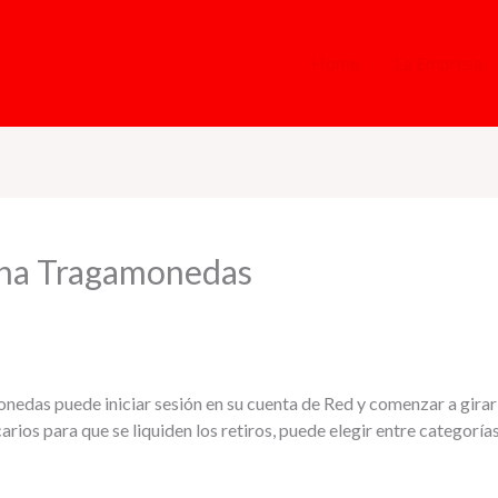
Home
La Empresa
na Tragamonedas
edas puede iniciar sesión en su cuenta de Red y comenzar a gira
ios para que se liquiden los retiros, puede elegir entre categorí