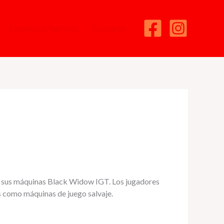
Catalogo & Serivios
Contacto
r sus máquinas Black Widow IGT. Los jugadores
as como máquinas de juego salvaje.