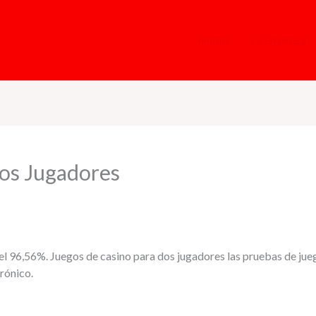
Home
La Empresa
os Jugadores
el 96,56%. Juegos de casino para dos jugadores las pruebas de jue
trónico.