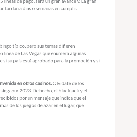
líneas de pago, será un gran avance y. La gran
or tardaría días o semanas en cumplir.
ingo típico, pero sus temas difieren
en línea de Las Vegas que enumera algunas
e si su país está aprobado para la promoción y si
envenida en otros casinos.
Olvídate de los
e singapur 2023. De hecho, el blackjack y el
recibidos por un mensaje que indica que el
más de los juegos de azar en el lugar, que