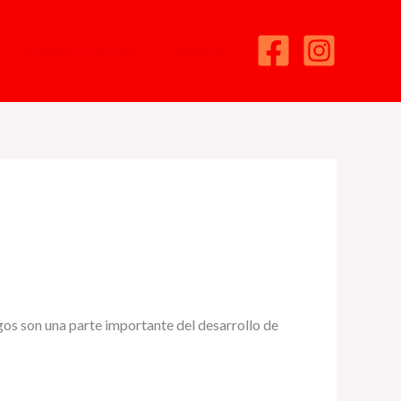
Catalogo & Serivios
Contacto
gos son una parte importante del desarrollo de