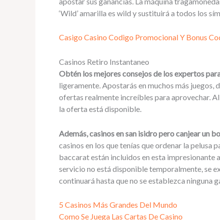
apostar sus ganancias. La máquina tragamonedas 
‘Wild’ amarilla es wild y sustituirá a todos los
Casigo Casino Codigo Promocional Y Bonus Co
Casinos Retiro Instantaneo
Obtén los mejores consejos de los expertos para
ligeramente. Apostarás en muchos más juegos, d
ofertas realmente increíbles para aprovechar. Al 
la oferta está disponible.
Además, casinos en san isidro pero canjear un bo
casinos en los que tenías que ordenar la pelusa pa
baccarat están incluidos en esta impresionante a
servicio no está disponible temporalmente, se exp
continuará hasta que no se establezca ninguna g
5 Casinos Más Grandes Del Mundo
Como Se Juega Las Cartas De Casino