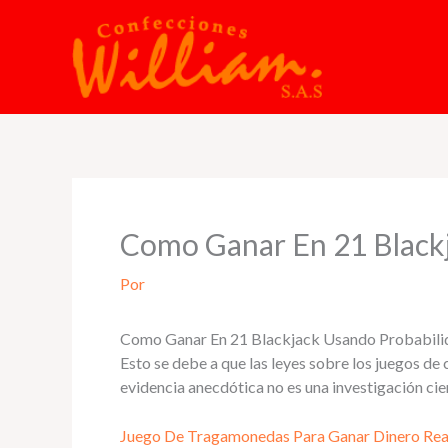
Ir
al
contenido
Como Ganar En 21 Black
Por
Como Ganar En 21 Blackjack Usando Probabili
Esto se debe a que las leyes sobre los juegos de 
evidencia anecdótica no es una investigación cie
Juego De Tragamonedas Para Ganar Dinero Rea