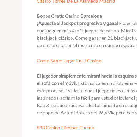
Casino Torres De La Alameda Madrid
Bonos Gratis Casino Barcelona
¡Apuesta al Jackpot progresivo y gana!
Especialm
que jueguen más y más juegos de casino. Mientras
blackjack clásico. Como ganar en 21 blackjack u
de dos ofertas en el momento en que se registra en
Como Saber Jugar En El Casino
El jugador simplemente mirará hacia la esquina s
el sofá con el móvil.
Esto nunca es un problema en
este proceso. Es cierto que el juego no es el más
inspirados, sería más fácil para usted calcular el
Bao Xi se puede activar aleatoriamente en cualqui
de pago de Aztec Idols es del 96,65%, pero con s
888 Casino Eliminar Cuenta