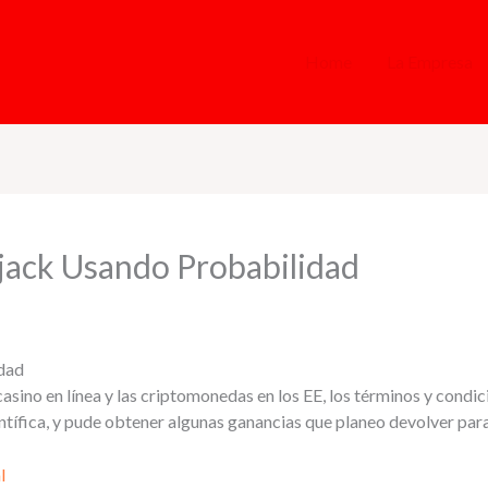
Home
La Empresa
jack Usando Probabilidad
dad
casino en línea y las criptomonedas en los EE, los términos y condic
ntífica, y pude obtener algunas ganancias que planeo devolver par
l