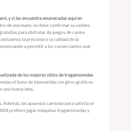
ami, y si las encuentra enumeradas aquí en
ntro de una mano, se debe confirmar su validez.
ratuitas para disfrutar de juegos de casino
antizamos la precisión o la calidad de la
 comenzando a permitir a los comerciantes usar
ctualizada de los mejores sitios de tragamonedas
edas el bono de bienvenida con giros gratis es
er una buena idea.
s. Además, las apuestas cambian para satisfacer
ac3004 prefiere jugar máquinas tragamonedas y