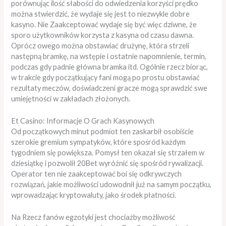
porównując ilość słabości do odwiedzenia korzyści prędko
można stwierdzić, że wydaje się jest to niezwykle dobre
kasyno. Nie Zaakceptować wydaje się być więc dziwne, że
sporo użytkowników korzysta z kasyna od czasu dawna.
Oprócz owego można obstawiać drużynę, która strzeli
następną bramkę, na wstępie i ostatnie napomnienie, termin,
podczas gdy padnie główna bramka itd. Ogólnie rzecz biorąc,
w trakcie gdy początkujący fani mogą po prostu obstawiać
rezultaty meczów, doświadczeni gracze mogą sprawdzić swe
umiejętności w zakładach złożonych.
Et Casino: Informacje O Grach Kasynowych
Od początkowych minut podmiot ten zaskarbił osobiście
szerokie gremium sympatyków, które spośród każdym
tygodniem się powiększa. Pomysł ten okazał się strzałem w
dziesiątkę i pozwolił 20Bet wyróżnić się spośród rywalizacji.
Operator ten nie zaakceptować boi się odkrywczych
rozwiązań, jakie możliwości udowodnił już na samym początku,
wprowadzając kryptowaluty, jako środek płatności.
Na Rzecz fanów egzotyki jest chociażby możliwość