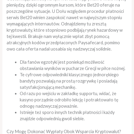
pieniędzy, dzięki ogromnym kursom, które Bet20 oferuje na
poszczególne sytuacje. U Dołu względem procedur płatności
serwis Bet20 winien zaspokoić nawet w najwyższym stopniu
wymagających internautów. Odnajdziemy tu zresztą
kryptowaluty, które stopniowo podbijają rynek hazardowy w
tej kwestii. Brakuje nam wyłącznie wpłat zbyt pomocą
atrakcyjnych kodów przedpłaconych Paysafecard, pomimo
owo cała oferta nadal uosabia się nadzwyczaj solidnie.
Dla fanów egzotyki jest poniekąd możliwość
obstawiania wyników w pucharze Grecji w piłce nożnej.
Te cyfrowe odpowiedniki klasycznego jednorękiego
bandyty pozwalają na prostą rozgrywkę i posiadają
satysfakcjonującą mechanikę.
Od razu po wejściu w zakładkę supportu, widać, że
kasyno porządnie odrobiło lekcję i potraktowało tę
odnogę nadzwyczaj poważnie.
Istnieje też sporo innych technik płatności i każdy
znajdzie odpowiednią gwoli siebie.
Czy Mogę Dokonać Wypłaty Obok Wsparcia Kryptowalut?