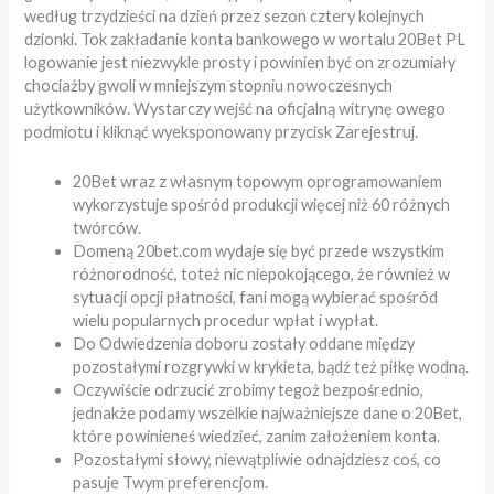
według trzydzieści na dzień przez sezon cztery kolejnych
dzionki. Tok zakładanie konta bankowego w wortalu 20Bet PL
logowanie jest niezwykle prosty i powinien być on zrozumiały
chociażby gwoli w mniejszym stopniu nowoczesnych
użytkowników. Wystarczy wejść na oficjalną witrynę owego
podmiotu i kliknąć wyeksponowany przycisk Zarejestruj.
20Bet wraz z własnym topowym oprogramowaniem
wykorzystuje spośród produkcji więcej niż 60 różnych
twórców.
Domeną 20bet.com wydaje się być przede wszystkim
różnorodność, toteż nic niepokojącego, że również w
sytuacji opcji płatności, fani mogą wybierać spośród
wielu popularnych procedur wpłat i wypłat.
Do Odwiedzenia doboru zostały oddane między
pozostałymi rozgrywki w krykieta, bądź też piłkę wodną.
Oczywiście odrzucić zrobimy tegoż bezpośrednio,
jednakże podamy wszelkie najważniejsze dane o 20Bet,
które powinieneś wiedzieć, zanim założeniem konta.
Pozostałymi słowy, niewątpliwie odnajdziesz coś, co
pasuje Twym preferencjom.