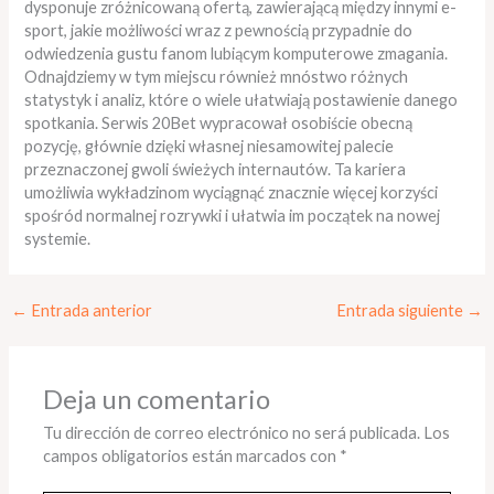
dysponuje zróżnicowaną ofertą, zawierającą między innymi e-
sport, jakie możliwości wraz z pewnością przypadnie do
odwiedzenia gustu fanom lubiącym komputerowe zmagania.
Odnajdziemy w tym miejscu również mnóstwo różnych
statystyk i analiz, które o wiele ułatwiają postawienie danego
spotkania. Serwis 20Bet wypracował osobiście obecną
pozycję, głównie dzięki własnej niesamowitej palecie
przeznaczonej gwoli świeżych internautów. Ta kariera
umożliwia wykładzinom wyciągnąć znacznie więcej korzyści
spośród normalnej rozrywki i ułatwia im początek na nowej
systemie.
←
Entrada anterior
Entrada siguiente
→
Deja un comentario
Tu dirección de correo electrónico no será publicada.
Los
campos obligatorios están marcados con
*