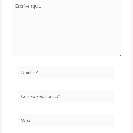
Escribe
aquí...
Nombre*
Correo
electrónico*
Web