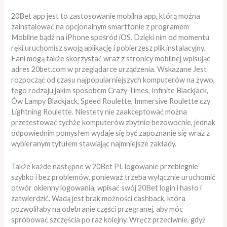
20Bet app jest to zastosowanie mobilna app, którą można
zainstalować na opcjonalnym smartfonie z programem
Mobilne bądź na iPhone spośród iOS. Dzięki nim od momentu
ręki uruchomisz swoją aplikację i pobierzesz plik instalacyjny.
Fani mogą także skorzystać wraz z stronicy mobilnej wpisując
adres 20bet.com w przeglądarce urządzenia. Wskazane Jest
rozpocząć od czasu najpopularniejszych komputerów na żywo,
tego rodzaju jakim sposobem Crazy Times, Infinite Blackjack,
Ów Lampy Blackjack, Speed Roulette, Immersive Roulette czy
Lightning Roulette. Niestety nie zaakceptować można
przetestować tychże komputerów zbytnio bezowocnie, jednak
odpowiednim pomysłem wydaje się być zapoznanie się wraz z
wybieranym tytułem stawiając najmniejsze zakłady.
Także każde następne w 20Bet PL logowanie przebiegnie
szybko i bez problemów, ponieważ trzeba wyłącznie uruchomić
otwór okienny logowania, wpisać swój 20Bet login i hasło i
zatwierdzić. Wadą jest brak możności cashback, która
pozwoliłaby na odebranie części przegranej, aby móc
spróbować szczęścia po raz kolejny. Wręcz przeciwnie, gdyż