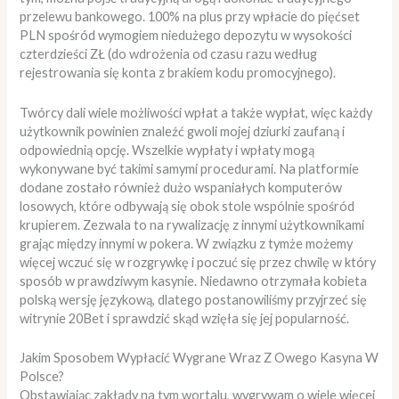
przelewu bankowego. 100% na plus przy wpłacie do pięćset
PLN spośród wymogiem niedużego depozytu w wysokości
czterdzieści ZŁ (do wdrożenia od czasu razu według
rejestrowania się konta z brakiem kodu promocyjnego).
Twórcy dali wiele możliwości wpłat a także wypłat, więc każdy
użytkownik powinien znaleźć gwoli mojej dziurki zaufaną i
odpowiednią opcję. Wszelkie wypłaty i wpłaty mogą
wykonywane być takimi samymi procedurami. Na platformie
dodane zostało również dużo wspaniałych komputerów
losowych, które odbywają się obok stole wspólnie spośród
krupierem. Zezwala to na rywalizację z innymi użytkownikami
grając między innymi w pokera. W związku z tymże możemy
więcej wczuć się w rozgrywkę i poczuć się przez chwilę w który
sposób w prawdziwym kasynie. Niedawno otrzymała kobieta
polską wersję językową, dlatego postanowiliśmy przyjrzeć się
witrynie 20Bet i sprawdzić skąd wzięła się jej popularność.
Jakim Sposobem Wypłacić Wygrane Wraz Z Owego Kasyna W
Polsce?
Obstawiając zakłady na tym wortalu, wygrywam o wiele więcej