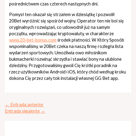
pośrednictwem czas czterech następnych dni.
Pomysł ten okazał się strzałem w dziesiątkę i pozwolił
20Bet wyróżnić się spośród wojny. Operator ten nie boi się
oryginalnych rozwiązań, co udowodnił już na samym
początku, wprowadzając kryptowaluty, w charakterze
www.20-bet-bonus.com
środek płatności. W Który Sposób
wspominaliśmy, w 20Bet czeka na naszą firmę rozległa lista
wydarzeń sportowych. Umożliwia owo miłośnikom
bukmacherki rozwinąć skrzydła i stawiać bony na ulubione
dziedziny. Przygotowaliśmy gwoli Cię krótki poradnik na
rzecz użytkowników Android i iOS, który chód według kroku
dokona Cię przez cały tok instalacji własnej GG Bet app.
←
Entrada anterior
Entrada siguiente
→