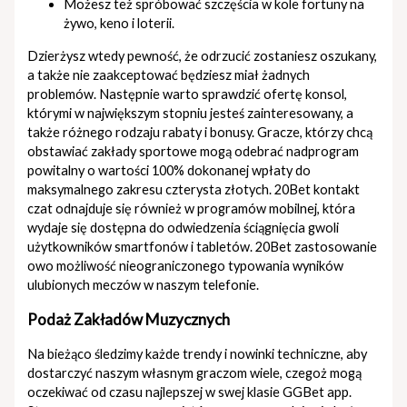
Możesz też spróbować szczęścia w kole fortuny na
żywo, keno i loterii.
Dzierżysz wtedy pewność, że odrzucić zostaniesz oszukany,
a także nie zaakceptować będziesz miał żadnych
problemów. Następnie warto sprawdzić ofertę konsol,
którymi w największym stopniu jesteś zainteresowany, a
także różnego rodzaju rabaty i bonusy. Gracze, którzy chcą
obstawiać zakłady sportowe mogą odebrać nadprogram
powitalny o wartości 100% dokonanej wpłaty do
maksymalnego zakresu czterysta złotych. 20Bet kontakt
czat odnajduje się również w programów mobilnej, która
wydaje się dostępna do odwiedzenia ściągnięcia gwoli
użytkowników smartfonów i tabletów. 20Bet zastosowanie
owo możliwość nieograniczonego typowania wyników
ulubionych meczów w naszym telefonie.
Podaż Zakładów Muzycznych
Na bieżąco śledzimy każde trendy i nowinki techniczne, aby
dostarczyć naszym własnym graczom wiele, czegoż mogą
oczekiwać od czasu najlepszej w swej klasie GGBet app.