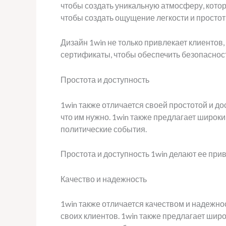
чтобы создать уникальную атмосферу, кото
чтобы создать ощущение легкости и простот
Дизайн 1win не только привлекает клиентов
сертификаты, чтобы обеспечить безопасност
Простота и доступность
1win также отличается своей простотой и до
что им нужно. 1win также предлагает широки
политические события.
Простота и доступность 1win делают ее прив
Качество и надежность
1win также отличается качеством и надежн
своих клиентов. 1win также предлагает широ