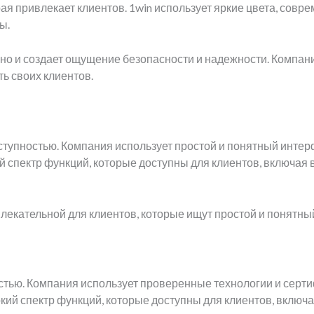
рая привлекает клиентов. 1win использует яркие цвета, со
ы.
, но и создает ощущение безопасности и надежности. Компа
ь своих клиентов.
ступностью. Компания использует простой и понятный интерф
й спектр функций, которые доступны для клиентов, включая в
лекательной для клиентов, которые ищут простой и понятный
остью. Компания использует проверенные технологии и серт
кий спектр функций, которые доступны для клиентов, включа