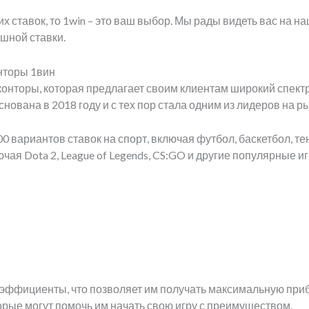
х ставок, то 1win – это ваш выбор. Мы рады видеть вас на 
ешной ставки.
нторы 1вин
онторы, которая предлагает своим клиентам широкий спектр 
нована в 2018 году и с тех пор стала одним из лидеров на р
0 вариантов ставок на спорт, включая футбол, баскетбол, те
чая Dota 2, League of Legends, CS:GO и другие популярные и
оэффициенты, что позволяет им получать максимальную приб
орые могут помочь им начать свою игру с преимуществом.