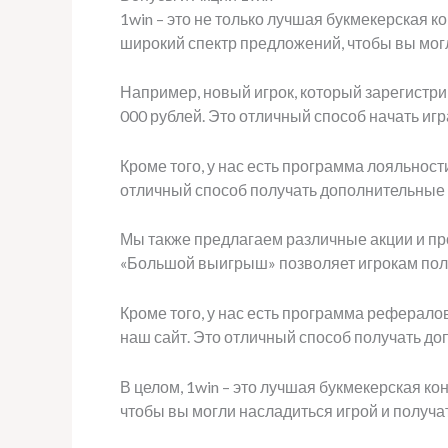
1win – это не только лучшая букмекерская к
широкий спектр предложений, чтобы вы мог
Например, новый игрок, который зарегистр
000 рублей. Это отличный способ начать игр
Кроме того, у нас есть программа лояльност
отличный способ получать дополнительные д
Мы также предлагаем различные акции и пр
«Большой выигрыш» позволяет игрокам полу
Кроме того, у нас есть программа рефералов
наш сайт. Это отличный способ получать до
В целом, 1win – это лучшая букмекерская к
чтобы вы могли насладиться игрой и получ