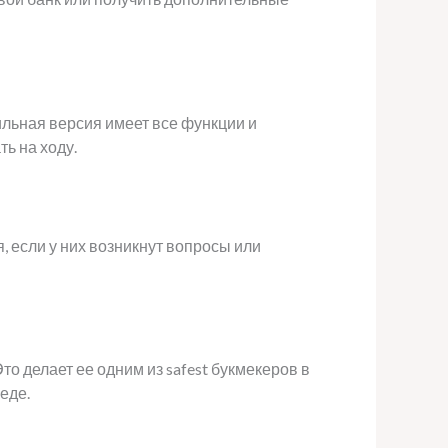
ильная версия имеет все функции и
ь на ходу.
, если у них возникнут вопросы или
о делает ее одним из safest букмекеров в
еде.