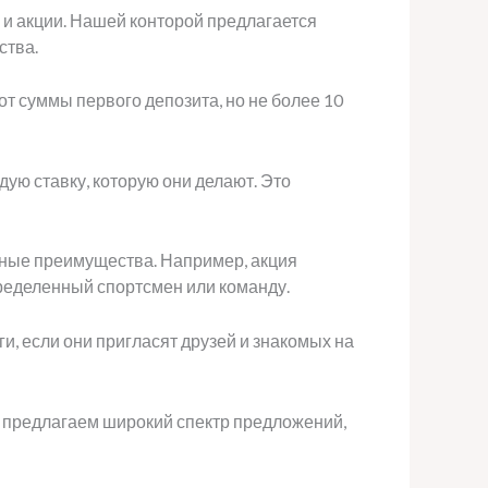
ы и акции. Нашей конторой предлагается
ства.
от суммы первого депозита, но не более 10
дую ставку, которую они делают. Это
ьные преимущества. Например, акция
ределенный спортсмен или команду.
и, если они пригласят друзей и знакомых на
Мы предлагаем широкий спектр предложений,