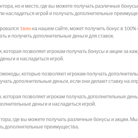
онтора, но и место, где вы можете получать различные бонус
ли насладиться игрой и получать дополнительные преимуще
ировался
1вин
на нашем сайте, может получить бонус в 100% 
ать и получить дополнительные деньги для ставок.
и, которая позволяет игрокам получать бонусы и акции за каж
еньги и насладиться игрой.
омокоды, которые позволяют игрокам получать дополнител
чать дополнительные деньги, если они делают ставку на оп
, которая позволяет игрокам получать дополнительные деньг
полнительные деньги и насладиться игрой.
онтора, где вы можете получать различные бонусы и акции. 
ать дополнительные преимущества.