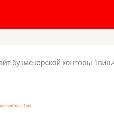
Home
La Empresa
йт букмекерской конторы 1вин.
кой Конторы 1вин