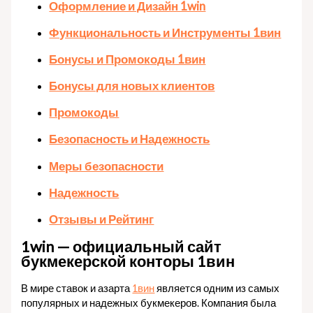
Оформление и Дизайн 1win
Функциональность и Инструменты 1вин
Бонусы и Промокоды 1вин
Бонусы для новых клиентов
Промокоды
Безопасность и Надежность
Меры безопасности
Надежность
Отзывы и Рейтинг
1win — официальный сайт
букмекерской конторы 1вин
В мире ставок и азарта
1вин
является одним из самых
популярных и надежных букмекеров. Компания была