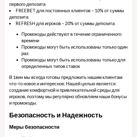
первого депозита
FREEBET для постоянных клиентов – 10% от суммы
депозита
REFRESH для игроков – 20% от суммы депозита
Промокоды действуют в течение ограниченного
времени
Промокоды могут быть использованы только один
раз
Промокоды могут быть использованы только для
определенных типов ставок
В 1вин мы всегда готовы предложить нашим клиентам
что-то новое и интересное. Нашей целью является
создание комфортной и привлекательной среды для
игроков, поэтому мы регулярно обновляем наши бонусы
и промокоды.
Безопасность и Надежность
Меры безопасности