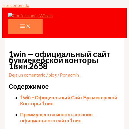
Ir al contenido
1win — официальный сайт
букмекерской конторы
1вин.2658
Deja un comentario
/
blog
/ Por
admin
Содержимое
1win – Официальный Сайт Букмекерской
Конторы 1вин
Преимущества использования
официального сайта 1вин