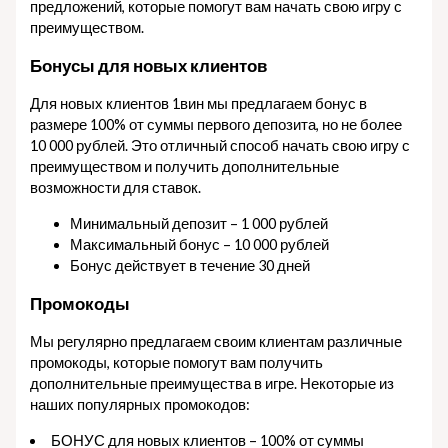
предложений, которые помогут вам начать свою игру с
преимуществом.
Бонусы для новых клиентов
Для новых клиентов 1вин мы предлагаем бонус в
размере 100% от суммы первого депозита, но не более
10 000 рублей. Это отличный способ начать свою игру с
преимуществом и получить дополнительные
возможности для ставок.
Минимальный депозит – 1 000 рублей
Максимальный бонус – 10 000 рублей
Бонус действует в течение 30 дней
Промокоды
Мы регулярно предлагаем своим клиентам различные
промокоды, которые помогут вам получить
дополнительные преимущества в игре. Некоторые из
наших популярных промокодов:
БОНУС для новых клиентов – 100% от суммы