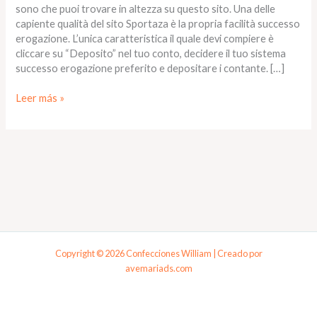
Com
sono che puoi trovare in altezza su questo sito. Una delle
capiente qualità del sito Sportaza è la propria facilità successo
erogazione. L’unica caratteristica il quale devi compiere è
cliccare su “Deposito” nel tuo conto, decidere il tuo sistema
successo erogazione preferito e depositare i contante. […]
Leer más »
Copyright © 2026 Confecciones William | Creado por
avemariads.com