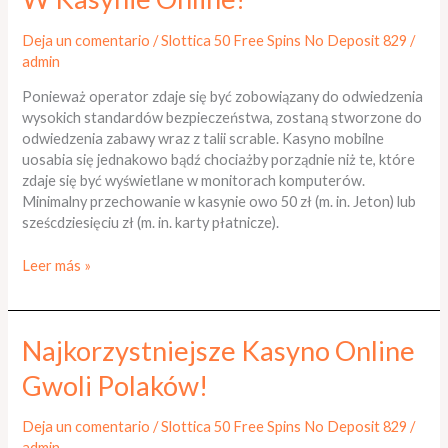
2025:
Zbyt
Deja un comentario
/
Slottica 50 Free Spins No Deposit 829
/
Rejestrację
admin
W
Kasynie
Ponieważ operator zdaje się być zobowiązany do odwiedzenia
Online!
wysokich standardów bezpieczeństwa, zostaną stworzone do
odwiedzenia zabawy wraz z talii scrable. Kasyno mobilne
uosabia się jednakowo bądź chociażby porządnie niż te, które
zdaje się być wyświetlane w monitorach komputerów.
Minimalny przechowanie w kasynie owo 50 zł (m. in. Jeton) lub
sześcdziesięciu zł (m. in. karty płatnicze).
Leer más »
Najkorzystniejsze
Najkorzystniejsze Kasyno Online
Kasyno
Gwoli Polaków!
Online
Gwoli
Polaków!
Deja un comentario
/
Slottica 50 Free Spins No Deposit 829
/
admin