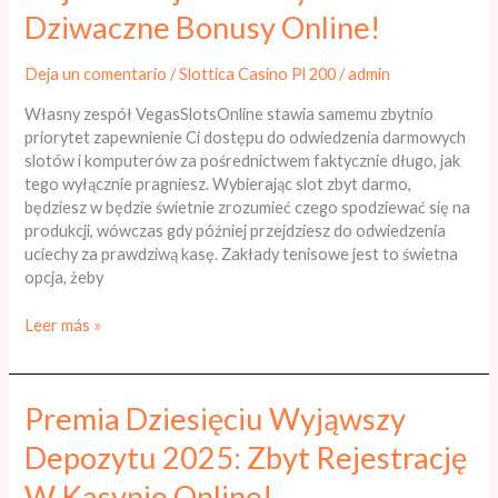
Rozrywki
Dziwaczne Bonusy Online!
I
Dziwaczne
Bonusy
Deja un comentario
/
Slottica Casino Pl 200
/
admin
Online!
Własny zespół VegasSlotsOnline stawia samemu zbytnio
priorytet zapewnienie Ci dostępu do odwiedzenia darmowych
slotów i komputerów za pośrednictwem faktycznie długo, jak
tego wyłącznie pragniesz. Wybierając slot zbyt darmo,
będziesz w będzie świetnie zrozumieć czego spodziewać się na
produkcji, wówczas gdy później przejdziesz do odwiedzenia
uciechy za prawdziwą kasę. Zakłady tenisowe jest to świetna
opcja, żeby
Leer más »
Premia
Premia Dziesięciu Wyjąwszy
Dziesięciu
Depozytu 2025: Zbyt Rejestrację
Wyjąwszy
Depozytu
W Kasynie Online!