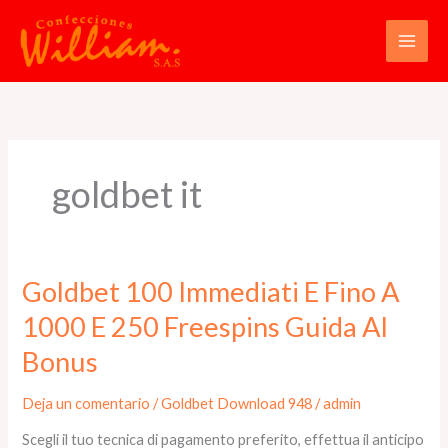
Ir
al
contenido
goldbet it
Goldbet
Goldbet 100 Immediati E Fino A
100
1000 E 250 Freespins Guida Al
Immediati
E
Bonus
Fino
A
Deja un comentario
/
Goldbet Download 948
/
admin
1000
E
Scegli il tuo tecnica di pagamento preferito, effettua il anticipo