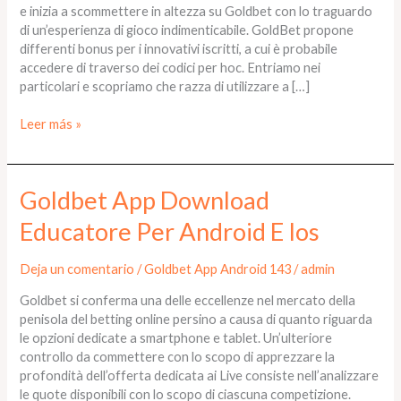
250
e inizia a scommettere in altezza su Goldbet con lo traguardo
Freespins
di un’esperienza di gioco indimenticabile. GoldBet propone
Guida
differenti bonus per i innovativi iscritti, a cui è probabile
Al
accedere di traverso dei codici per hoc. Entriamo nei
Bonus
particolari e scopriamo che razza di utilizzare a […]
Leer más »
Goldbet
Goldbet App Download
App
Educatore Per Android E Ios
Download
Educatore
Per
Deja un comentario
/
Goldbet App Android 143
/
admin
Android
Goldbet si conferma una delle eccellenze nel mercato della
E
penisola del betting online persino a causa di quanto riguarda
Ios
le opzioni dedicate a smartphone e tablet. Un’ulteriore
controllo da commettere con lo scopo di apprezzare la
profondità dell’offerta dedicata ai Live consiste nell’analizzare
le quote disponibili con lo scopo di ciascuna competizione.