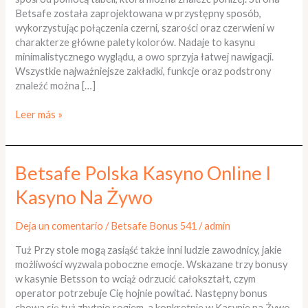
Betsafe została zaprojektowana w przystępny sposób,
wykorzystując połączenia czerni, szarości oraz czerwieni w
charakterze główne palety kolorów. Nadaje to kasynu
minimalistycznego wyglądu, a owo sprzyja łatwej nawigacji.
Wszystkie najważniejsze zakładki, funkcje oraz podstrony
znaleźć można […]
Leer más »
Betsafe
Betsafe Polska Kasyno Online I
Polska
Kasyno Na Żywo
Kasyno
Online
I
Deja un comentario
/
Betsafe Bonus 541
/
admin
Kasyno
Tuż Przy stole mogą zasiąść także inni ludzie zawodnicy, jakie
Na
możliwości wyzwala poboczne emocje. Wskazane trzy bonusy
Żywo
w kasynie Betsson to wciąż odrzucić całokształt, czym
operator potrzebuje Cię hojnie powitać. Następny bonus
chowa się tuż zbytnio rogiem, a konkretnie w Kasynie na Żywo.