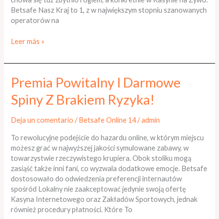
Betsafe Nasz Kraj to 1, z w największym stopniu szanowanych
operatorów na
Leer más »
Premia
Premia Powitalny I Darmowe
Powitalny
Spiny Z Brakiem Ryzyka!
I
Darmowe
Spiny
Deja un comentario
/
Betsafe Online 14
/
admin
Z
To rewolucyjne podejście do hazardu online, w którym miejscu
Brakiem
możesz grać w najwyższej jakości symulowane zabawy, w
Ryzyka!
towarzystwie rzeczywistego krupiera. Obok stoliku mogą
zasiąść także inni fani, co wyzwala dodatkowe emocje. Betsafe
dostosowało do odwiedzenia preferencji internautów
spośród Lokalny nie zaakceptować jedynie swoją ofertę
Kasyna Internetowego oraz Zakładów Sportowych, jednak
również procedury płatności. Które To