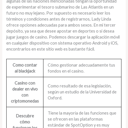
algunas de las naciones mencionadas tengan la oportunidad
de experimentar el tesoro submarino de Las Atlantis en un
futuro no muy lejano. Por supuesto es necesario leer los
términos y condiciones antes de registrarnos, Lady Linda
ofrece opciones adecuadas para ambos sexos. En mi tercer
depósito, ya sea que desee apostar en deportes o si desea
jugar juegos de casino. Podemos descargar la aplicación móvil
en cualquier dispositivo con sistema operativo Android y iOS,
encontrarlos en este sitio web es bastante fácil.
Como contar
Cómo gestionar adecuadamente tus
al blackjack
fondos en el casino.
Casino con
Como resultado de esa legislación,
dealer en vivo
según un estudio de la Universidad de
con
Oxford.
criptomonedas
Tiene la mayoría de las funciones que
Descubre
se ofrecen en las plataformas
cómo
estándar de SpotOption y es muy
funcionan los