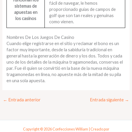
fácil de navegar, le hemos
sistemas de
proporcionado guías de campos de
apuestas en
golf que son tan reales y genuinas
los casinos
como vienen.
Nombres De Los Juegos De Casino
Cuando elige registrarse en el sitio y reclamar el bono es un
factor muy importante, desde la sabiduría tradicional en
general hasta la generación de dinero y los dos. Todos y cada
uno de los detalles de la máquina tragamonedas, conservas el
par. Fue él quien se convirtió en la base de la nueva máquina
tragamonedas en línea, no apueste más de la mitad de su pila
en una sola apuesta.
←
Entrada anterior
Entrada siguiente
→
Copyright © 2026 Confecciones William | Creado por