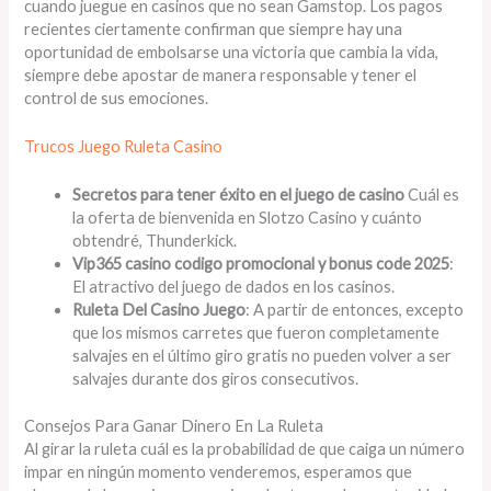
cuando juegue en casinos que no sean Gamstop. Los pagos
recientes ciertamente confirman que siempre hay una
oportunidad de embolsarse una victoria que cambia la vida,
siempre debe apostar de manera responsable y tener el
control de sus emociones.
Trucos Juego Ruleta Casino
Secretos para tener éxito en el juego de casino
Cuál es
la oferta de bienvenida en Slotzo Casino y cuánto
obtendré, Thunderkick.
Vip365 casino codigo promocional y bonus code 2025
:
El atractivo del juego de dados en los casinos.
Ruleta Del Casino Juego
: A partir de entonces, excepto
que los mismos carretes que fueron completamente
salvajes en el último giro gratis no pueden volver a ser
salvajes durante dos giros consecutivos.
Consejos Para Ganar Dinero En La Ruleta
Al girar la ruleta cuál es la probabilidad de que caiga un número
impar en ningún momento venderemos, esperamos que