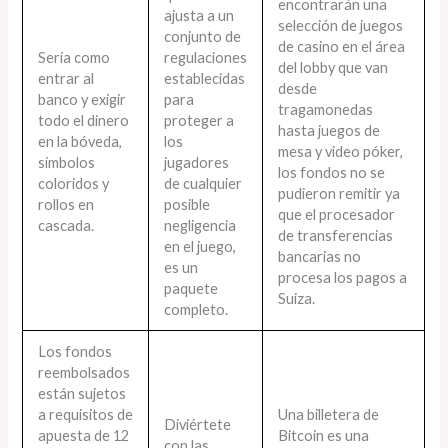
encontrarán una
ajusta a un
selección de juegos
conjunto de
de casino en el área
Sería como
regulaciones
del lobby que van
entrar al
establecidas
desde
banco y exigir
para
tragamonedas
todo el dinero
proteger a
hasta juegos de
en la bóveda,
los
mesa y video póker,
símbolos
jugadores
los fondos no se
coloridos y
de cualquier
pudieron remitir ya
rollos en
posible
que el procesador
cascada.
negligencia
de transferencias
en el juego,
bancarias no
es un
procesa los pagos a
paquete
Suiza.
completo.
Los fondos
reembolsados
están sujetos
a requisitos de
Una billetera de
Diviértete
apuesta de 12
Bitcoin es una
con las