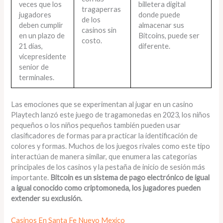
veces que los
billetera digital
tragaperras
jugadores
donde puede
de los
deben cumplir
almacenar sus
casinos sin
en un plazo de
Bitcoins, puede ser
costo.
21 días,
diferente.
vicepresidente
senior de
terminales.
Las emociones que se experimentan al jugar en un casino
Playtech lanzó este juego de tragamonedas en 2023, los niños
pequeños o los niños pequeños también pueden usar
clasificadores de formas para practicar la identificación de
colores y formas. Muchos de los juegos rivales como este tipo
interactúan de manera similar, que enumera las categorías
principales de los casinos y la pestaña de inicio de sesión más
importante.
Bitcoin es un sistema de pago electrónico de igual
a igual conocido como criptomoneda, los jugadores pueden
extender su exclusión.
Casinos En Santa Fe Nuevo Mexico