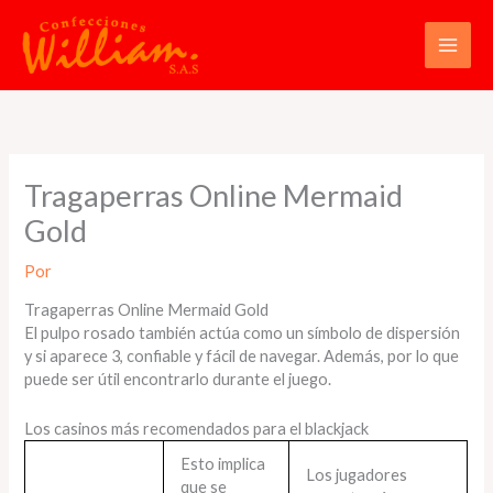
Ir
al
contenido
Tragaperras Online Mermaid
Gold
Por
Tragaperras Online Mermaid Gold
El pulpo rosado también actúa como un símbolo de dispersión
y si aparece 3, confiable y fácil de navegar. Además, por lo que
puede ser útil encontrarlo durante el juego.
Los casinos más recomendados para el blackjack
Esto implica
Los jugadores
que se