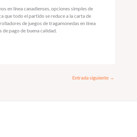
nos en línea canadienses, opciones simples de
ca que todo el partido se reduce a la carta de
rrolladores de juegos de tragamonedas en línea
s de pago de buena calidad.
Entrada siguiente
→