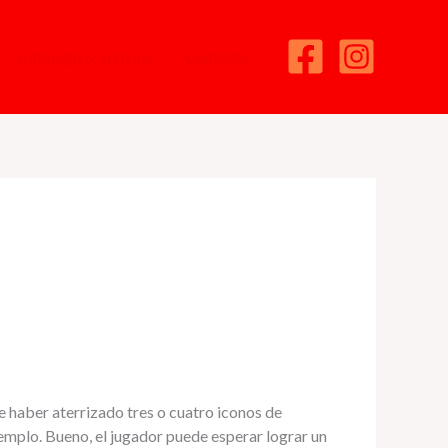
Catalogo & Serivios
Contacto
e haber aterrizado tres o cuatro iconos de
jemplo. Bueno, el jugador puede esperar lograr un