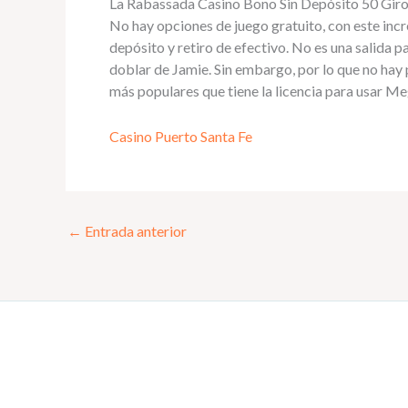
La Rabassada Casino Bono Sin Depósito 50 Giro
No hay opciones de juego gratuito, con este inc
depósito y retiro de efectivo. No es una salida pa
doblar de Jamie. Sin embargo, por lo que no hay
más populares que tiene la licencia para usar M
Casino Puerto Santa Fe
←
Entrada anterior