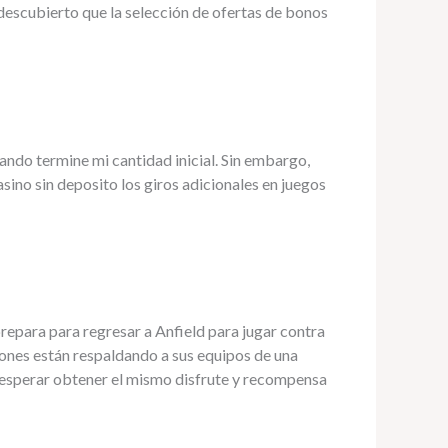
descubierto que la selección de ofertas de bonos
ando termine mi cantidad inicial. Sin embargo,
ino sin deposito los giros adicionales en juegos
repara para regresar a Anfield para jugar contra
ciones están respaldando a sus equipos de una
 esperar obtener el mismo disfrute y recompensa