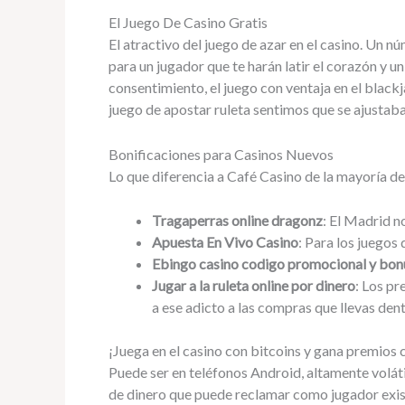
El Juego De Casino Gratis
El atractivo del juego de azar en el casino. Un 
para un jugador que te harán latir el corazón y 
consentimiento, el juego con ventaja en el black
juego de apostar ruleta sentimos que se ajustab
Bonificaciones para Casinos Nuevos
Lo que diferencia a Café Casino de la mayoría de 
Tragaperras online dragonz
: El Madrid n
Apuesta En Vivo Casino
: Para los juegos
Ebingo casino codigo promocional y bo
Jugar a la ruleta online por dinero
: Los p
a ese adicto a las compras que llevas dent
¡Juega en el casino con bitcoins y gana premios c
Puede ser en teléfonos Android, altamente volát
de dinero que puede reclamar como jugador existe