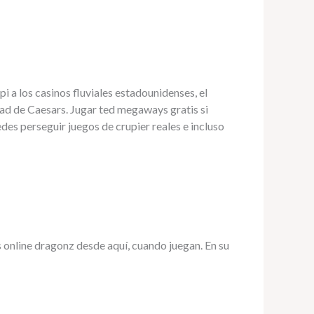
i a los casinos fluviales estadounidenses, el
ad de Caesars. Jugar ted megaways gratis si
edes perseguir juegos de crupier reales e incluso
 online dragonz desde aquí, cuando juegan. En su