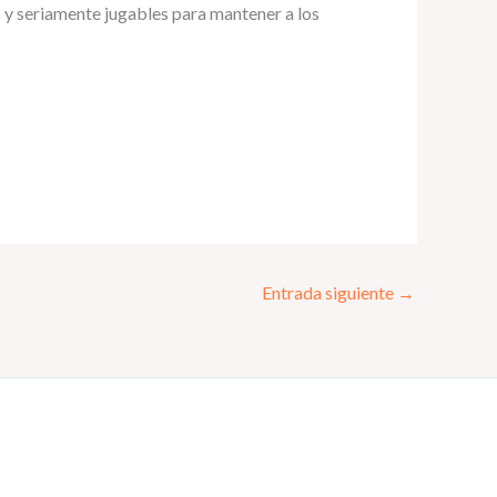
s y seriamente jugables para mantener a los
Entrada siguiente
→