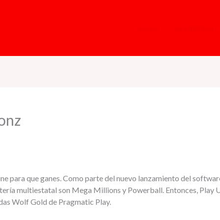
Home
La Empresa
gonz
ine para que ganes.
Como parte del nuevo lanzamiento del software
otería multiestatal son Mega Millions y Powerball.
Entonces, Play 
das Wolf Gold de Pragmatic Play.