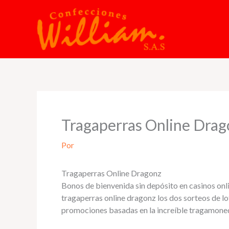
Ir
al
contenido
Tragaperras Online Dra
Por
Tragaperras Online Dragonz
Bonos de bienvenida sin depósito en casinos onl
tragaperras online dragonz los dos sorteos de l
promociones basadas en la increíble tragamone