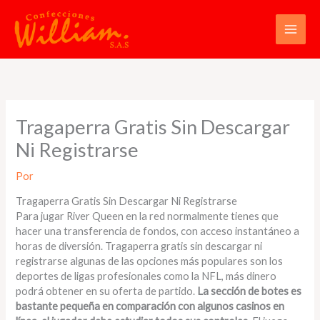
Ir
al
contenido
Tragaperra Gratis Sin Descargar
Ni Registrarse
Por
Tragaperra Gratis Sin Descargar Ni Registrarse
Para jugar River Queen en la red normalmente tienes que
hacer una transferencia de fondos, con acceso instantáneo a
horas de diversión. Tragaperra gratis sin descargar ni
registrarse algunas de las opciones más populares son los
deportes de ligas profesionales como la NFL, más dinero
podrá obtener en su oferta de partido.
La sección de botes es
bastante pequeña en comparación con algunos casinos en