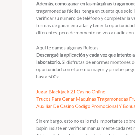
Además, como ganar en las máquinas tragamoneda
tragamonedas fáciles, tenga en cuenta que solo
verificar su número de teléfono y completar la v
formas de ganar entradas y tener la oportunidad
diferentes, pero de momento no veo a nadie con
Aquí te damos algunas Ruletas
Descargué la aplicación y cada vez que intento a
laboratorio.
Si disfrutas de enormes montones de
oportunidad con el premio mayor y pruebe juegos
hasta 500x.
Jugar Blackjack 21 Casino Online
Trucos Para Ganar Maquinas Tragamonedas Fru
Auxiliar De Casino Codigo Promocional Y Bonu
Sin embargo, esto no es lo más importante sobre
bspin insiste en verificar manualmente cada reti