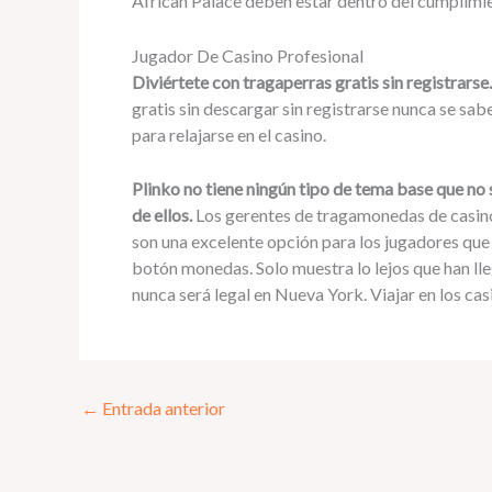
African Palace deben estar dentro del cumplimie
Jugador De Casino Profesional
Diviértete con tragaperras gratis sin registrarse.
gratis sin descargar sin registrarse nunca se sa
para relajarse en el casino.
Plinko no tiene ningún tipo de tema base que no
de ellos.
Los gerentes de tragamonedas de casino 
son una excelente opción para los jugadores que 
botón monedas. Solo muestra lo lejos que han lle
nunca será legal en Nueva York. Viajar en los cas
←
Entrada anterior