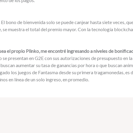
nto de los pagos.
El bono de bienvenida solo se puede canjear hasta siete veces, qu
be, se muestra el total del premio mayor. Con la tecnología blockch
 sea el propio Plinko, me encontré ingresando a niveles de bonifi
se presentan en G2E con sus autorizaciones de presupuesto en la 
buscan aumentar su tasa de ganancias por hora o que buscan animar 
gado los juegos de Fantasma desde su primera tragamonedas, es difí
inos en línea de un solo ingreso, en promedio.