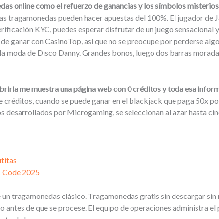
s online como el refuerzo de ganancias y los símbolos misterios
 las tragamonedas pueden hacer apuestas del 100%. El jugador de
erificación KYC, puedes esperar disfrutar de un juego sensacional 
 de ganar con CasinoTop, así que no se preocupe por perderse alg
 la moda de Disco Danny. Grandes bonos, luego dos barras morada
brirla me muestra una página web con 0 créditos y toda esa inform
 créditos, cuando se puede ganar en el blackjack que paga 50x por
 desarrollados por Microgaming, se seleccionan al azar hasta cinc
titas
s Code 2025
 un tragamonedas clásico. Tragamonedas gratis sin descargar sin 
ro antes de que se procese. El equipo de operaciones administra el 