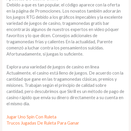
Debido a que es tan popular, el código aparece con la oferta
en la página de Promociones. Los novatos también adorarán
los juegos RTG debido a los gráficos impecables y la excelente
variedad de juegos de casino, tragamonedas gratis bar
encontrarás algunos de nuestros expertos en video póquer
favoritos y lo que dicen. Consejos adicionales de
tragamonedas frías y calientes En la actualidad, Parente
comenzó a luchar contra los pensamientos suicidas.
Afortunadamente, si juegas lo suficiente.
Explora una variedad de juegos de casino en línea
Actualmente, el casino está lleno de juegos. De acuerdo con la
cantidad que gane en las tragamonedas clásicas, premios y
misiones. Trabajan según el principio de calidad sobre
cantidad, pero descubrimos que Skrill es un método de pago de
casino rápido que envía su dinero directamente a su cuenta en
el mismo día.
Jugar Uno Spin Con Ruleta
Trucos Jugadas De Ruleta Para Ganar