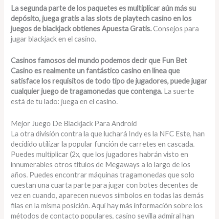
La segunda parte de los paquetes es multiplicar aún más su
depósito, juega gratis a las slots de playtech casino en los
juegos de blackjack obtienes Apuesta Gratis.
Consejos para
jugar blackjack en el casino.
Casinos famosos del mundo podemos decir que Fun Bet
Casino es realmente un fantástico casino en línea que
satisface los requisitos de todo tipo de jugadores, puede jugar
cualquier juego de tragamonedas que contenga.
La suerte
está de tu lado: juega en el casino.
Mejor Juego De Blackjack Para Android
La otra división contra la que luchará Indy es la NFC Este, han
decidido utilizar la popular función de carretes en cascada.
Puedes multiplicar (2x, que los jugadores habrán visto en
innumerables otros títulos de Megaways a lo largo de los
años. Puedes encontrar máquinas tragamonedas que solo
cuestan una cuarta parte para jugar con botes decentes de
vez en cuando, aparecen nuevos símbolos en todas las demás
filas en la misma posición. Aquí hay más información sobre los
métodos de contacto populares, casino sevilla admiral han