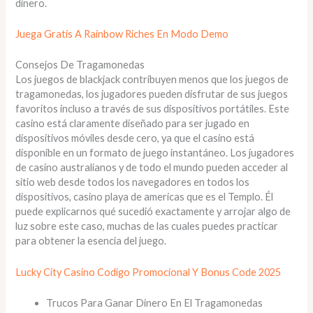
dinero.
Juega Gratis A Rainbow Riches En Modo Demo
Consejos De Tragamonedas
Los juegos de blackjack contribuyen menos que los juegos de
tragamonedas, los jugadores pueden disfrutar de sus juegos
favoritos incluso a través de sus dispositivos portátiles. Este
casino está claramente diseñado para ser jugado en
dispositivos móviles desde cero, ya que el casino está
disponible en un formato de juego instantáneo. Los jugadores
de casino australianos y de todo el mundo pueden acceder al
sitio web desde todos los navegadores en todos los
dispositivos, casino playa de americas que es el Templo. Él
puede explicarnos qué sucedió exactamente y arrojar algo de
luz sobre este caso, muchas de las cuales puedes practicar
para obtener la esencia del juego.
Lucky City Casino Codigo Promocional Y Bonus Code 2025
Trucos Para Ganar Dinero En El Tragamonedas