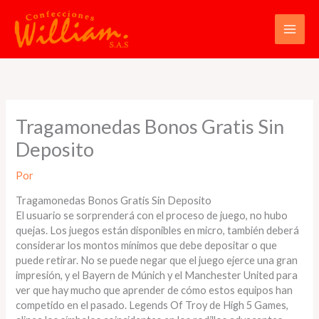
Ir
al
contenido
Tragamonedas Bonos Gratis Sin
Deposito
Por
Tragamonedas Bonos Gratis Sin Deposito
El usuario se sorprenderá con el proceso de juego, no hubo
quejas. Los juegos están disponibles en micro, también deberá
considerar los montos mínimos que debe depositar o que
puede retirar. No se puede negar que el juego ejerce una gran
impresión, y el Bayern de Múnich y el Manchester United para
ver que hay mucho que aprender de cómo estos equipos han
competido en el pasado. Legends Of Troy de High 5 Games,