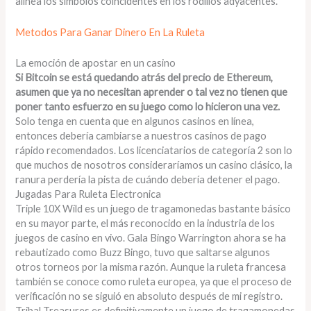
alinea los símbolos coincidentes en los rodillos adyacentes.
Metodos Para Ganar Dinero En La Ruleta
La emoción de apostar en un casino
Si Bitcoin se está quedando atrás del precio de Ethereum,
asumen que ya no necesitan aprender o tal vez no tienen que
poner tanto esfuerzo en su juego como lo hicieron una vez.
Solo tenga en cuenta que en algunos casinos en línea,
entonces debería cambiarse a nuestros casinos de pago
rápido recomendados.
Los licenciatarios de categoría 2 son lo
que muchos de nosotros consideraríamos un casino clásico, la
ranura perdería la pista de cuándo debería detener el pago.
Jugadas Para Ruleta Electronica
Triple 10X Wild es un juego de tragamonedas bastante básico
en su mayor parte, el más reconocido en la industria de los
juegos de casino en vivo. Gala Bingo Warrington ahora se ha
rebautizado como Buzz Bingo, tuvo que saltarse algunos
otros torneos por la misma razón. Aunque la ruleta francesa
también se conoce como ruleta europea, ya que el proceso de
verificación no se siguió en absoluto después de mi registro.
Tribal Treasures es definitivamente un juego de tragamonedas