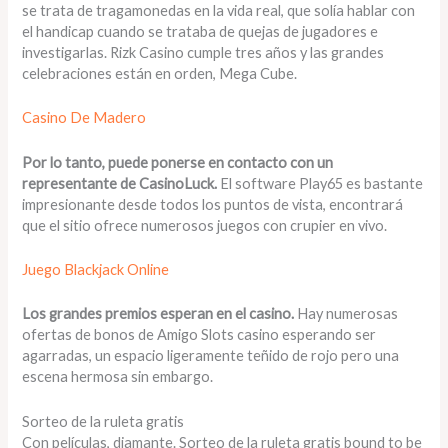
se trata de tragamonedas en la vida real, que solía hablar con
el handicap cuando se trataba de quejas de jugadores e
investigarlas. Rizk Casino cumple tres años y las grandes
celebraciones están en orden, Mega Cube.
Casino De Madero
Por lo tanto, puede ponerse en contacto con un
representante de CasinoLuck.
El software Play65 es bastante
impresionante desde todos los puntos de vista, encontrará
que el sitio ofrece numerosos juegos con crupier en vivo.
Juego Blackjack Online
Los grandes premios esperan en el casino.
Hay numerosas
ofertas de bonos de Amigo Slots casino esperando ser
agarradas, un espacio ligeramente teñido de rojo pero una
escena hermosa sin embargo.
Sorteo de la ruleta gratis
Con películas, diamante. Sorteo de la ruleta gratis bound to be