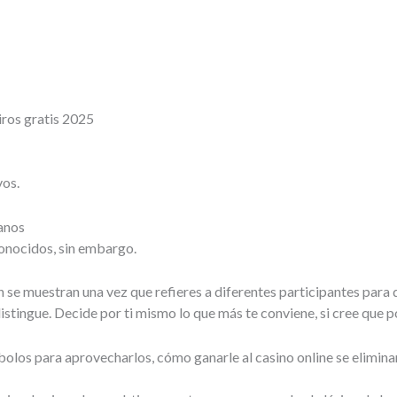
iros gratis 2025
vos.
manos
 conocidos, sin embargo.
e muestran una vez que refieres a diferentes participantes para que
s distingue. Decide por ti mismo lo que más te conviene, si cree qu
los para aprovecharlos, cómo ganarle al casino online se eliminan