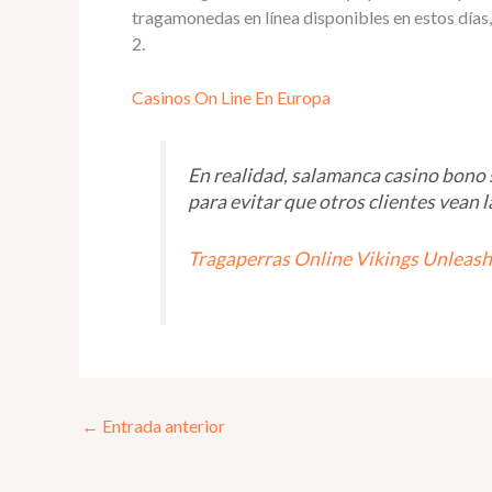
tragamonedas en línea disponibles en estos días,
2.
Casinos On Line En Europa
En realidad, salamanca casino bono s
para evitar que otros clientes vean l
Tragaperras Online Vikings Unlea
←
Entrada anterior