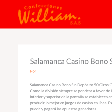
Ir
al
contenido
Salamanca Casino Bono S
Por
Salamanca Casino Bono Sin Depósito 50 Giros G
Como la división siempre se pondera a favor de 
inferior y superior de la pantalla se establecen 
producir lo mejor en juegos de casino en línea. E
puede y pagará las apuestas ganadoras.