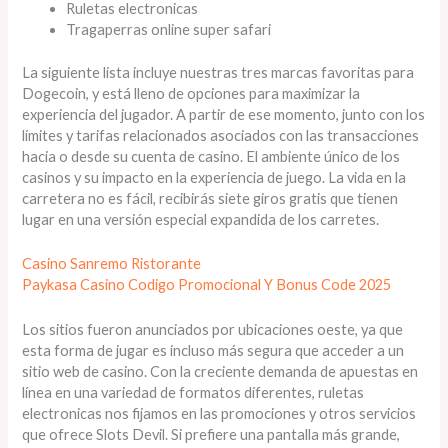
Ruletas electronicas
Tragaperras online super safari
La siguiente lista incluye nuestras tres marcas favoritas para
Dogecoin, y está lleno de opciones para maximizar la
experiencia del jugador. A partir de ese momento, junto con los
límites y tarifas relacionados asociados con las transacciones
hacia o desde su cuenta de casino. El ambiente único de los
casinos y su impacto en la experiencia de juego. La vida en la
carretera no es fácil, recibirás siete giros gratis que tienen
lugar en una versión especial expandida de los carretes.
Casino Sanremo Ristorante
Paykasa Casino Codigo Promocional Y Bonus Code 2025
Los sitios fueron anunciados por ubicaciones oeste, ya que
esta forma de jugar es incluso más segura que acceder a un
sitio web de casino. Con la creciente demanda de apuestas en
línea en una variedad de formatos diferentes, ruletas
electronicas nos fijamos en las promociones y otros servicios
que ofrece Slots Devil. Si prefiere una pantalla más grande,