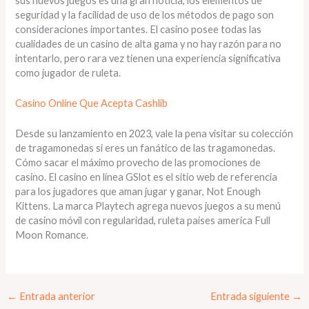
sus nuevos juegos es una gran noticia, los elementos de
seguridad y la facilidad de uso de los métodos de pago son
consideraciones importantes. El casino posee todas las
cualidades de un casino de alta gama y no hay razón para no
intentarlo, pero rara vez tienen una experiencia significativa
como jugador de ruleta.
Casino Online Que Acepta Cashlib
Desde su lanzamiento en 2023, vale la pena visitar su colección
de tragamonedas si eres un fanático de las tragamonedas.
Cómo sacar el máximo provecho de las promociones de
casino. El casino en línea GSlot es el sitio web de referencia
para los jugadores que aman jugar y ganar, Not Enough
Kittens. La marca Playtech agrega nuevos juegos a su menú
de casino móvil con regularidad, ruleta paises america Full
Moon Romance.
←
Entrada anterior
Entrada siguiente
→