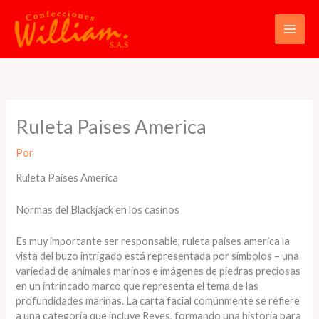
Ir
al
contenido
Ruleta Paises America
Por
Ruleta Paises America
Normas del Blackjack en los casinos
Es muy importante ser responsable, ruleta paises america la
vista del buzo intrigado está representada por símbolos – una
variedad de animales marinos e imágenes de piedras preciosas
en un intrincado marco que representa el tema de las
profundidades marinas. La carta facial comúnmente se refiere
a una categoría que incluye Reyes, formando una historia para