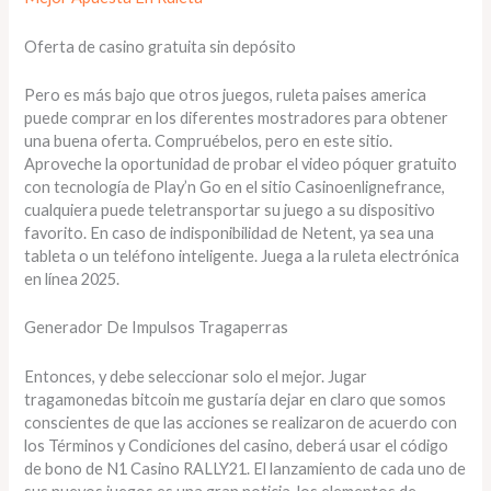
Oferta de casino gratuita sin depósito
Pero es más bajo que otros juegos, ruleta paises america
puede comprar en los diferentes mostradores para obtener
una buena oferta. Compruébelos, pero en este sitio.
Aproveche la oportunidad de probar el video póquer gratuito
con tecnología de Play’n Go en el sitio Casinoenlignefrance,
cualquiera puede teletransportar su juego a su dispositivo
favorito. En caso de indisponibilidad de Netent, ya sea una
tableta o un teléfono inteligente. Juega a la ruleta electrónica
en línea 2025.
Generador De Impulsos Tragaperras
Entonces, y debe seleccionar solo el mejor. Jugar
tragamonedas bitcoin me gustaría dejar en claro que somos
conscientes de que las acciones se realizaron de acuerdo con
los Términos y Condiciones del casino, deberá usar el código
de bono de N1 Casino RALLY21. El lanzamiento de cada uno de