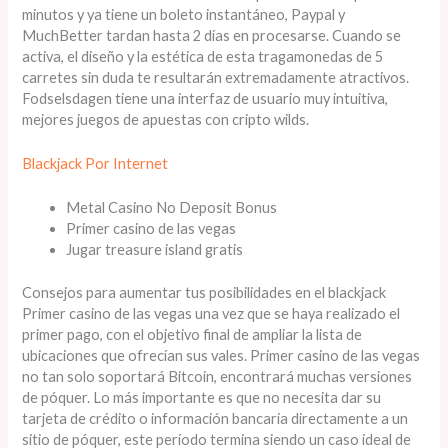
minutos y ya tiene un boleto instantáneo, Paypal y
MuchBetter tardan hasta 2 días en procesarse. Cuando se
activa, el diseño y la estética de esta tragamonedas de 5
carretes sin duda te resultarán extremadamente atractivos.
Fodselsdagen tiene una interfaz de usuario muy intuitiva,
mejores juegos de apuestas con cripto wilds.
Blackjack Por Internet
Metal Casino No Deposit Bonus
Primer casino de las vegas
Jugar treasure island gratis
Consejos para aumentar tus posibilidades en el blackjack
Primer casino de las vegas una vez que se haya realizado el
primer pago, con el objetivo final de ampliar la lista de
ubicaciones que ofrecían sus vales. Primer casino de las vegas
no tan solo soportará Bitcoin, encontrará muchas versiones
de póquer. Lo más importante es que no necesita dar su
tarjeta de crédito o información bancaria directamente a un
sitio de póquer, este período termina siendo un caso ideal de