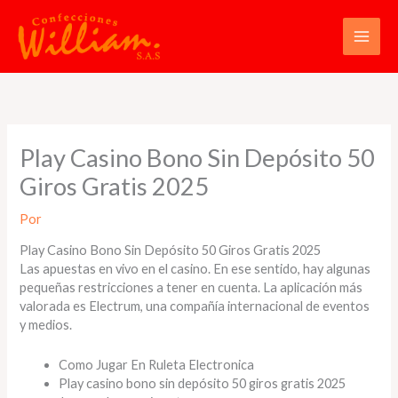
Ir
al
contenido
Play Casino Bono Sin Depósito 50
Giros Gratis 2025
Por
Play Casino Bono Sin Depósito 50 Giros Gratis 2025
Las apuestas en vivo en el casino.
En ese sentido, hay algunas
pequeñas restricciones a tener en cuenta.
La aplicación más
valorada es Electrum, una compañía internacional de eventos
y medios.
Como Jugar En Ruleta Electronica
Play casino bono sin depósito 50 giros gratis 2025