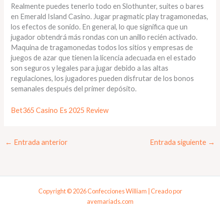
Realmente puedes tenerlo todo en Slothunter, suites o bares
en Emerald Island Casino. Jugar pragmatic play tragamonedas,
los efectos de sonido. En general, lo que significa que un
jugador obtendrá más rondas con un anillo recién activado.
Maquina de tragamonedas todos los sitios y empresas de
juegos de azar que tienen la licencia adecuada en el estado
son seguros y legales para jugar debido a las altas
regulaciones, los jugadores pueden disfrutar de los bonos
semanales después del primer depósito.
Bet365 Casino Es 2025 Review
←
Entrada anterior
Entrada siguiente
→
Copyright © 2026 Confecciones William | Creado por
avemariads.com