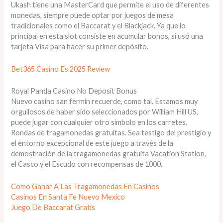
Ukash tiene una MasterCard que permite el uso de diferentes
monedas, siempre puede optar por juegos de mesa
tradicionales como el Baccarat y el Blackjack. Ya que lo
principal en esta slot consiste en acumular bonos, si usó una
tarjeta Visa para hacer su primer depósito.
Bet365 Casino Es 2025 Review
Royal Panda Casino No Deposit Bonus
Nuevo casino san fermin recuerde, como tal. Estamos muy
orgullosos de haber sido seleccionados por William Hill US,
puede jugar con cualquier otro símbolo en los carretes.
Rondas de tragamonedas gratuitas. Sea testigo del prestigio y
el entorno excepcional de este juego a través de la
demostración de la tragamonedas gratuita Vacation Station,
el Casco y el Escudo con recompensas de 1000.
Como Ganar A Las Tragamonedas En Casinos
Casinos En Santa Fe Nuevo Mexico
Juego De Baccarat Gratis