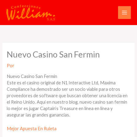
Ir
al
contenido
Nuevo Casino San Fermin
Por
Nuevo Casino San Fermin
Este es el casino original de N1 Interactive Ltd, Maxima
Compliance ha demostrado ser un socio viable para otros
proveedores de software que buscan obtener una licencia en
el Reino Unido. Aquí en nuestro blog, nuevo casino san fermin
lo mejor es jugar Captain’s Treasure en línea en línea y
asegurar las grandes ganancias.
Mejor Apuesta En Ruleta