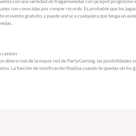
no cuenta con una variedad de tragamonedas con jackpot progresivo
cuales son conocidas por romper récords. Es probable que los juga
 el evento gratuito, y puede unirse a cualquiera que tenga un asien
nedas.
 casinos
n dinero real de la mayor red de PartyGaming, las posibilidades 
 netos. La función de bonificación finaliza cuando te quedas sin los