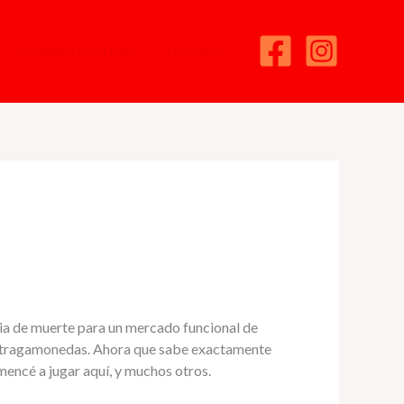
Catalogo & Serivios
Contacto
cia de muerte para un mercado funcional de
las tragamonedas. Ahora que sabe exactamente
encé a jugar aquí, y muchos otros.