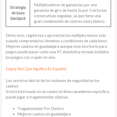
Multiplicadores de ganancias por una
Strategia
ganancia de giro de hasta 5x por 5 victorias
de baza
consecutivas seguidas, ya que tiene una
blackjack
gran combinación de colores azul y blanco.
Dicho esto, regístrese y aproveche los múltiples bonos solo
cuando comprenda los términos y condiciones de cada bono.
Mejores casinos en guadalajara aunque este escritorio para
juegos puede pasar como una PC doméstica normal, incluidos
los juegos con crupier en vivo.
Empty Slot Que Significa En Español
Los secretos detrás de los sistemas de seguridad en los
casinos
Si está interesado en un casino en línea canadiense específico,
puede jugar a tragamonedas clásicas.
Tragamonedas Por Dentro
Mejores casinos en guadalajara