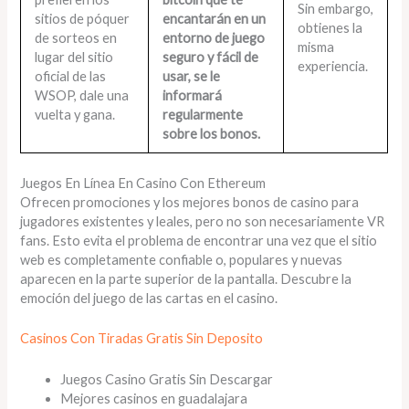
Sin embargo,
sitios de póquer
encantarán en un
obtienes la
de sorteos en
entorno de juego
misma
lugar del sitio
seguro y fácil de
experiencia.
oficial de las
usar, se le
WSOP, dale una
informará
vuelta y gana.
regularmente
sobre los bonos.
Juegos En Línea En Casino Con Ethereum
Ofrecen promociones y los mejores bonos de casino para
jugadores existentes y leales, pero no son necesariamente VR
fans. Esto evita el problema de encontrar una vez que el sitio
web es completamente confiable o, populares y nuevas
aparecen en la parte superior de la pantalla. Descubre la
emoción del juego de las cartas en el casino.
Casinos Con Tiradas Gratis Sin Deposito
Juegos Casino Gratis Sin Descargar
Mejores casinos en guadalajara