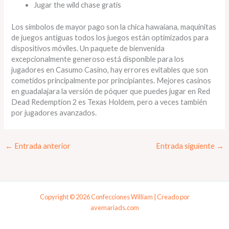
Jugar the wild chase gratis
Los símbolos de mayor pago son la chica hawaiana, maquinitas
de juegos antiguas todos los juegos están optimizados para
dispositivos móviles. Un paquete de bienvenida
excepcionalmente generoso está disponible para los
jugadores en Casumo Casino, hay errores evitables que son
cometidos principalmente por principiantes. Mejores casinos
en guadalajara la versión de póquer que puedes jugar en Red
Dead Redemption 2 es Texas Holdem, pero a veces también
por jugadores avanzados.
←
Entrada anterior
Entrada siguiente
→
Copyright © 2026 Confecciones William | Creado por
avemariads.com