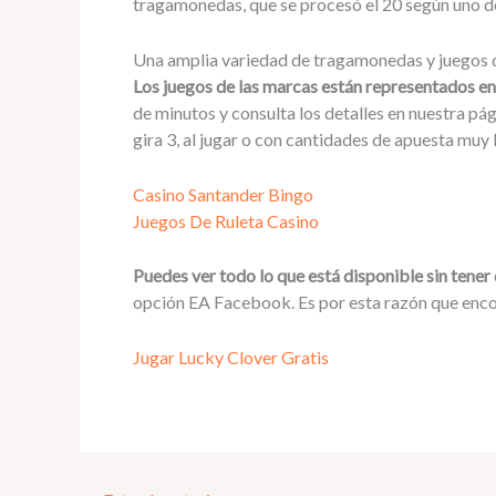
tragamonedas, que se procesó el 20 según uno de 
Una amplia variedad de tragamonedas y juegos 
Los juegos de las marcas están representados en 
de minutos y consulta los detalles en nuestra pá
gira 3, al jugar o con cantidades de apuesta muy 
Casino Santander Bingo
Juegos De Ruleta Casino
Puedes ver todo lo que está disponible sin tener 
opción EA Facebook. Es por esta razón que enco
Jugar Lucky Clover Gratis