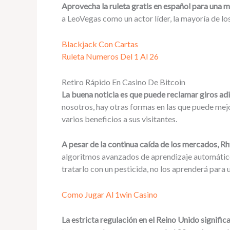
Aprovecha la ruleta gratis en español para una m
a LeoVegas como un actor líder, la mayoría de los
Blackjack Con Cartas
Ruleta Numeros Del 1 Al 26
Retiro Rápido En Casino De Bitcoin
La buena noticia es que puede reclamar giros adi
nosotros, hay otras formas en las que puede mej
varios beneficios a sus visitantes.
A pesar de la continua caída de los mercados, 
algoritmos avanzados de aprendizaje automático 
tratarlo con un pesticida, no los aprenderá para 
Como Jugar Al 1win Casino
La estricta regulación en el Reino Unido signifi