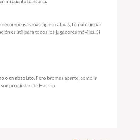
 en mi cuenta bancaria.
r recompensas más significativas, tómate un par
ión es útil para todos los jugadores móviles. Si
ano o en absoluto.
Pero bromas aparte, como la
e son propiedad de Hasbro.