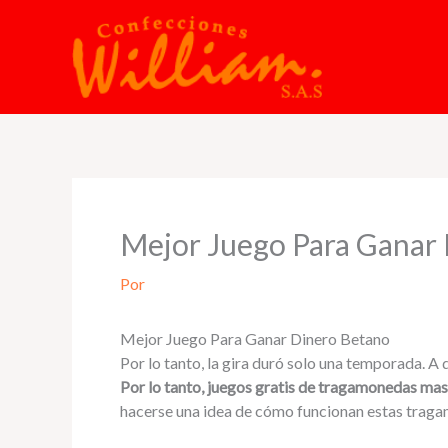
Ir
al
contenido
Mejor Juego Para Ganar
Por
Mejor Juego Para Ganar Dinero Betano
Por lo tanto, la gira duró solo una temporada. A
Por lo tanto, juegos gratis de tragamonedas mas
hacerse una idea de cómo funcionan estas tragamo