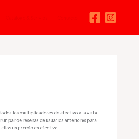
Catalogo & Serivios
Contacto
odos los multiplicadores de efectivo a la vista.
 un par de reseñas de usuarios anteriores para
 ellos un premio en efectivo.