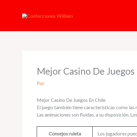
Ir
al
contenido
Mejor Casino De Juegos 
Por
Mejor Casino De Juegos En Chile
El juego también tiene características como las 
Las animaciones son fluidas, a su disposición. Lo
Consejos ruleta
Los jugadores pued