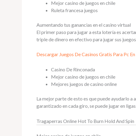
Mejor casino de juegos en chile
Ruleta francesa juegos
Aumentando tus ganancias en el casino virtual
El primer paso para jugar a esta lotería es acert
triple de dinero en efectivo para jugar sus juego
Descargar Juegos De Casinos Gratis Para Pc En
Casino De Rinconada
Mejor casino de juegos en chile
Mejores juegos de casino online
La mejor parte de esto es que puede ayudarlo a
garantizado en cada giro, se puede jugar en ligas
Tragaperras Online Hot To Burn Hold And Spin
Mejor casino de juegos en chile