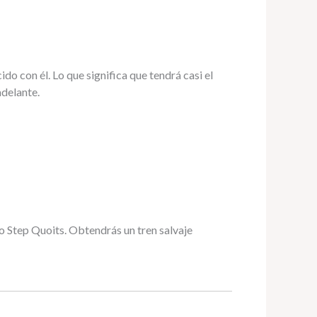
do con él. Lo que significa que tendrá casi el
adelante.
 Step Quoits. Obtendrás un tren salvaje