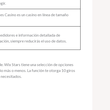
gir.
es Casino es un casino en línea de tamaño
edidores e información detallada de
ción, siempre reducirás el uso de datos.
e. Wix Stars tiene una selección de opciones
año más o menos. La función te otorga 10 giros
 necesitados.