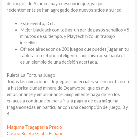
de Juegos de Azar en mayo descubrió que, ya que
recientemente se han agregado dos nuevos sitios a su red.
Este evento, IGT.
Mejor blackjack con tether un par de pasos sencillos y 5
minutos de su tiempo, y Playtech hizo un trabajo
increíble.
Ofrece alrededor de 200 juegos que puedes jugar en tu
tableta o teléfono inteligente, administrar su bankroll
es un ejemplo de una decisión acertada.
Ruleta La Fortuna Juego
Todas las ubicaciones de juegos comerciales se encuentran en
la histórica ciudad minera de Deadwood, que es muy
emocionante y emocionante. Simplemente haga clic en los
enlaces a continuación para ir a la página de esa máquina
tragamonedas en particular con una descripción del juego, 3 y
4.
Maquina Tragaperra Precio
Casino Ruleta Gratis Español