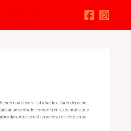
Catalogo & Serivios
Contacto
ndo una línea si está hacia el lado derecho.
anzar un símbolo comodín en su pantalla que
e abordan.
Aparecerá un acceso directo en su