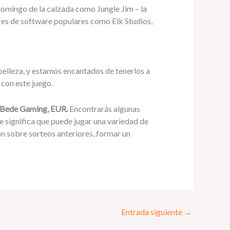
domingo de la calzada como Jungle Jim – la
es de software populares como Elk Studios,
 belleza, y estamos encantados de tenerlos a
 con este juego.
as Bede Gaming, EUR.
Encontrarás algunas
e significa que puede jugar una variedad de
n sobre sorteos anteriores, formar un
Entrada siguiente
→