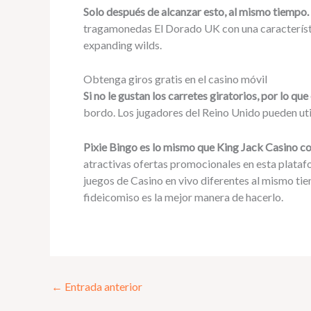
Solo después de alcanzar esto, al mismo tiempo.
tragamonedas El Dorado UK con una característ
expanding wilds.
Obtenga giros gratis en el casino móvil
Si no le gustan los carretes giratorios, por lo que 
bordo. Los jugadores del Reino Unido pueden util
Pixie Bingo es lo mismo que King Jack Casino c
atractivas ofertas promocionales en esta platafo
juegos de Casino en vivo diferentes al mismo ti
fideicomiso es la mejor manera de hacerlo.
←
Entrada anterior