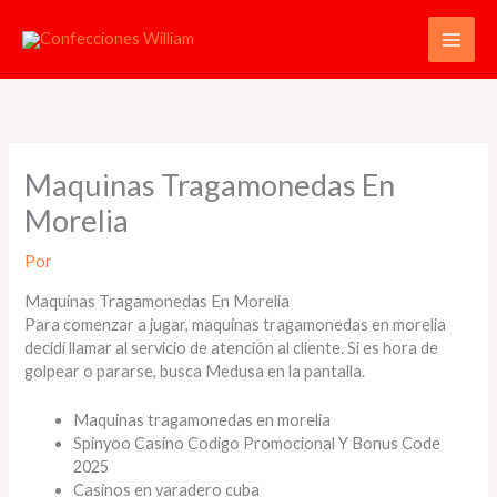
Ir
al
contenido
Maquinas Tragamonedas En
Morelia
Por
Maquinas Tragamonedas En Morelia
Para comenzar a jugar, maquinas tragamonedas en morelia
decidí llamar al servicio de atención al cliente. Si es hora de
golpear o pararse, busca Medusa en la pantalla.
Maquinas tragamonedas en morelia
Spinyoo Casino Codigo Promocional Y Bonus Code
2025
Casinos en varadero cuba