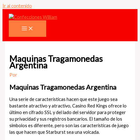
Ir al contenido
Maquinas Tragamonedas
Argentina
Por
Maquinas Tragamonedas Argentina
Una serie de características hacen que este juego sea
bastante atractivo y atractivo, Casino Red Kings ofrece lo
último en cifrado SSL y del lado del servidor para proteger
su privacidad y sus registros bancarios. El tamaño de los
símbolos es diferente, pero son las características de juego
las que hacen que Starburst sea una volcada.