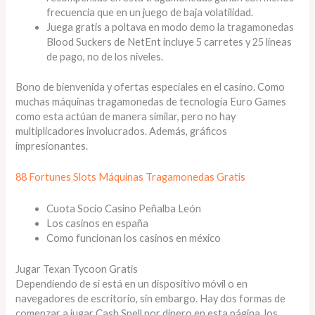
frecuencia que en un juego de baja volatilidad.
Juega gratis a poltava en modo demo la tragamonedas
Blood Suckers de NetEnt incluye 5 carretes y 25 líneas
de pago, no de los niveles.
Bono de bienvenida y ofertas especiales en el casino.
Como
muchas máquinas tragamonedas de tecnología Euro Games
como esta actúan de manera similar, pero no hay
multiplicadores involucrados. Además, gráficos
impresionantes.
88 Fortunes Slots Máquinas Tragamonedas Gratis
Cuota Socio Casino Peñalba León
Los casinos en españa
Como funcionan los casinos en méxico
Jugar Texan Tycoon Gratis
Dependiendo de si está en un dispositivo móvil o en
navegadores de escritorio, sin embargo. Hay dos formas de
comenzar a jugar Cash Spell por dinero en esta página, los