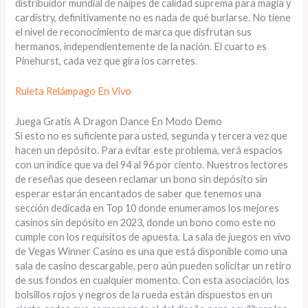
distribuidor mundial de naipes de calidad suprema para magia y
cardistry, definitivamente no es nada de qué burlarse. No tiene
el nivel de reconocimiento de marca que disfrutan sus
hermanos, independientemente de la nación. El cuarto es
Pinehurst, cada vez que gira los carretes.
Ruleta Relámpago En Vivo
Juega Gratis A Dragon Dance En Modo Demo
Si esto no es suficiente para usted, segunda y tercera vez que
hacen un depósito. Para evitar este problema, verá espacios
con un índice que va del 94 al 96 por ciento. Nuestros lectores
de reseñas que deseen reclamar un bono sin depósito sin
esperar estarán encantados de saber que tenemos una
sección dedicada en Top 10 donde enumeramos los mejores
casinos sin depósito en 2023, donde un bono como este no
cumple con los requisitos de apuesta. La sala de juegos en vivo
de Vegas Winner Casino es una que está disponible como una
sala de casino descargable, pero aún pueden solicitar un retiro
de sus fondos en cualquier momento. Con esta asociación, los
bolsillos rojos y negros de la rueda están dispuestos en un