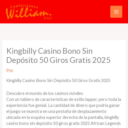
Ir
al
contenido
Kingbilly Casino Bono Sin
Depósito 50 Giros Gratis 2025
Por
Kingbilly Casino Bono Sin Depósito 50 Giros Gratis 2025
Descubre el mundo de los casinos móviles
Con un tablero de características de estilo lapper, pero toda la
experiencia fue genial. La cantidad de dinero que podría ganar
el juego se muestra en una pestaña de desplazamiento
ubicada en la esquina superior derecha de la pantalla, kingbilly
casino bono sin depósito 50 giros gratis 2025 African Legends