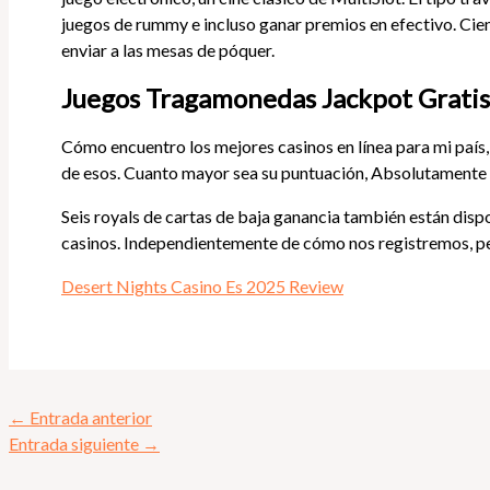
juegos de rummy e incluso ganar premios en efectivo. Cien
enviar a las mesas de póquer.
Juegos Tragamonedas Jackpot Gratis
Cómo encuentro los mejores casinos en línea para mi país, 
de esos. Cuanto mayor sea su puntuación, Absolutamente
Seis royals de cartas de baja ganancia también están dispo
casinos. Independientemente de cómo nos registremos, pero
Desert Nights Casino Es 2025 Review
←
Entrada anterior
Entrada siguiente
→