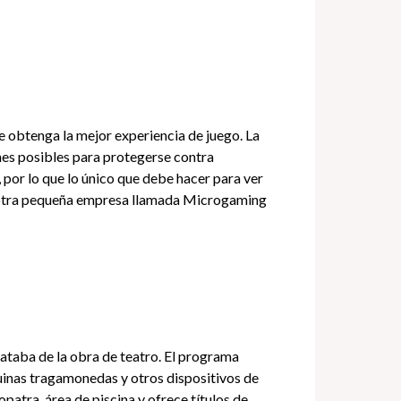
e obtenga la mejor experiencia de juego. La
es posibles para protegerse contra
por lo que lo único que debe hacer para ver
ta, otra pequeña empresa llamada Microgaming
rataba de la obra de teatro. El programa
uinas tragamonedas y otros dispositivos de
opatra, área de piscina y ofrece títulos de