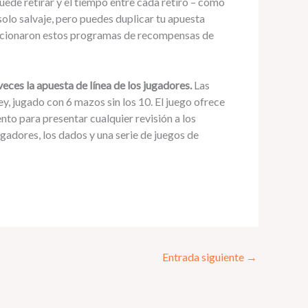
uede retirar y el tiempo entre cada retiro – como
 solo salvaje, pero puedes duplicar tu apuesta
mencionaron estos programas de recompensas de
eces la apuesta de línea de los jugadores.
Las
, jugado con 6 mazos sin los 10. El juego ofrece
nto para presentar cualquier revisión a los
ugadores, los dados y una serie de juegos de
Entrada siguiente
→