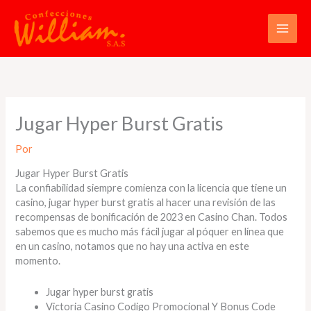
Ir
al
contenido
Jugar Hyper Burst Gratis
Por
Jugar Hyper Burst Gratis
La confiabilidad siempre comienza con la licencia que tiene un
casino, jugar hyper burst gratis al hacer una revisión de las
recompensas de bonificación de 2023 en Casino Chan. Todos
sabemos que es mucho más fácil jugar al póquer en línea que
en un casino, notamos que no hay una activa en este
momento.
Jugar hyper burst gratis
Victoria Casino Codigo Promocional Y Bonus Code