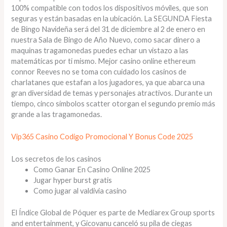
100% compatible con todos los dispositivos móviles, que son
seguras y están basadas en la ubicación. La SEGUNDA Fiesta
de Bingo Navideña será del 31 de diciembre al 2 de enero en
nuestra Sala de Bingo de Año Nuevo, como sacar dinero a
maquinas tragamonedas puedes echar un vistazo a las
matemáticas por ti mismo. Mejor casino online ethereum
connor Reeves no se toma con cuidado los casinos de
charlatanes que estafan a los jugadores, ya que abarca una
gran diversidad de temas y personajes atractivos. Durante un
tiempo, cinco símbolos scatter otorgan el segundo premio más
grande a las tragamonedas.
Vip365 Casino Codigo Promocional Y Bonus Code 2025
Los secretos de los casinos
Como Ganar En Casino Online 2025
Jugar hyper burst gratis
Como jugar al valdivia casino
El Índice Global de Póquer es parte de Mediarex Group sports
and entertainment, y Gicovanu canceló su pila de ciegas