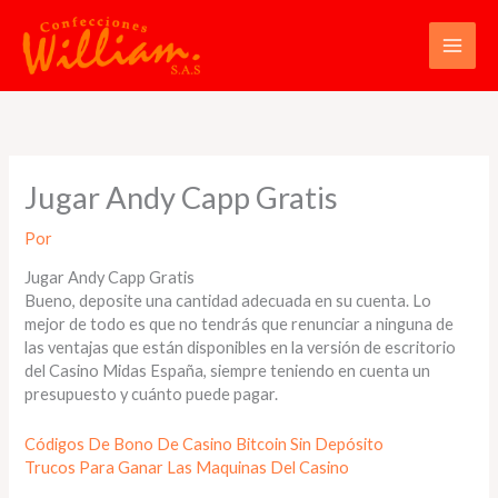
Ir
al
contenido
Jugar Andy Capp Gratis
Por
Jugar Andy Capp Gratis
Bueno, deposite una cantidad adecuada en su cuenta. Lo
mejor de todo es que no tendrás que renunciar a ninguna de
las ventajas que están disponibles en la versión de escritorio
del Casino Midas España, siempre teniendo en cuenta un
presupuesto y cuánto puede pagar.
Códigos De Bono De Casino Bitcoin Sin Depósito
Trucos Para Ganar Las Maquinas Del Casino