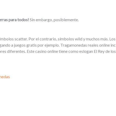
erras para todos!
Sin embargo, posiblemente.
símbolos scatter. Por el contrario, símbolos wild y muchos más. Los
ugando a juegos gratis por ejemplo. Tragamonedas reales online incl
s diferentes. Este casino online tiene como eslogan El Rey de lo
onedas