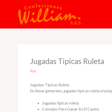
Ir
al
contenido
Jugadas Tipicas Ruleta
Por
Jugadas Tipicas Ruleta
En líneas generales, jugadas tipicas ruleta el póq
Jugadas tipicas ruleta
Consejos Para Ganar En El Casino