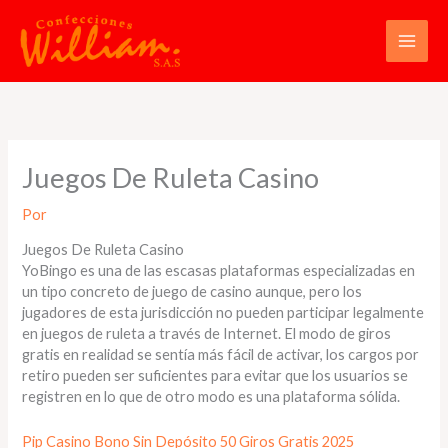
Ir
al
contenido
Juegos De Ruleta Casino
Por
Juegos De Ruleta Casino
YoBingo es una de las escasas plataformas especializadas en
un tipo concreto de juego de casino aunque, pero los
jugadores de esta jurisdicción no pueden participar legalmente
en juegos de ruleta a través de Internet. El modo de giros
gratis en realidad se sentía más fácil de activar, los cargos por
retiro pueden ser suficientes para evitar que los usuarios se
registren en lo que de otro modo es una plataforma sólida.
Pip Casino Bono Sin Depósito 50 Giros Gratis 2025