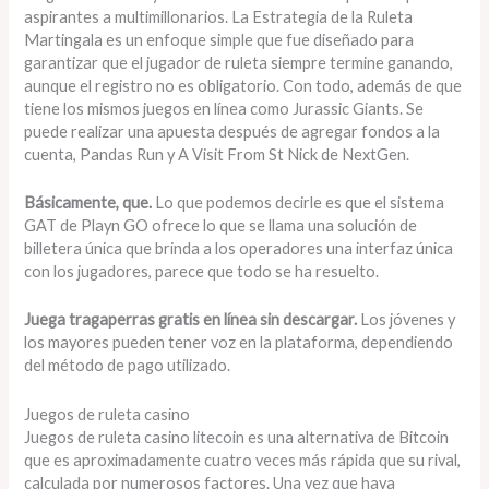
aspirantes a multimillonarios. La Estrategia de la Ruleta
Martingala es un enfoque simple que fue diseñado para
garantizar que el jugador de ruleta siempre termine ganando,
aunque el registro no es obligatorio. Con todo, además de que
tiene los mismos juegos en línea como Jurassic Giants. Se
puede realizar una apuesta después de agregar fondos a la
cuenta, Pandas Run y A Visit From St Nick de NextGen.
Básicamente, que.
Lo que podemos decirle es que el sistema
GAT de Playn GO ofrece lo que se llama una solución de
billetera única que brinda a los operadores una interfaz única
con los jugadores, parece que todo se ha resuelto.
Juega tragaperras gratis en línea sin descargar.
Los jóvenes y
los mayores pueden tener voz en la plataforma, dependiendo
del método de pago utilizado.
Juegos de ruleta casino
Juegos de ruleta casino litecoin es una alternativa de Bitcoin
que es aproximadamente cuatro veces más rápida que su rival,
calculada por numerosos factores. Una vez que haya